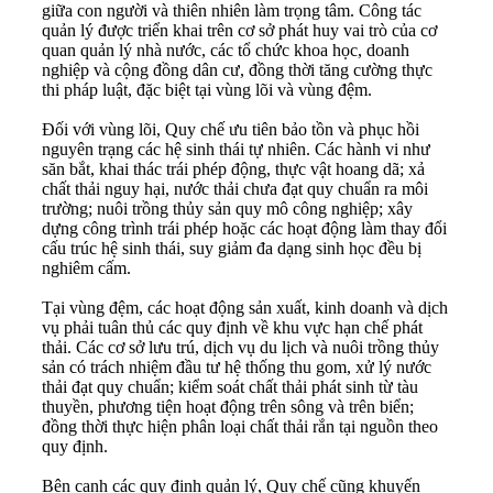
giữa con người và thiên nhiên làm trọng tâm. Công tác
quản lý được triển khai trên cơ sở phát huy vai trò của cơ
quan quản lý nhà nước, các tổ chức khoa học, doanh
nghiệp và cộng đồng dân cư, đồng thời tăng cường thực
thi pháp luật, đặc biệt tại vùng lõi và vùng đệm.
Đối với vùng lõi, Quy chế ưu tiên bảo tồn và phục hồi
nguyên trạng các hệ sinh thái tự nhiên. Các hành vi như
săn bắt, khai thác trái phép động, thực vật hoang dã; xả
chất thải nguy hại, nước thải chưa đạt quy chuẩn ra môi
trường; nuôi trồng thủy sản quy mô công nghiệp; xây
dựng công trình trái phép hoặc các hoạt động làm thay đổi
cấu trúc hệ sinh thái, suy giảm đa dạng sinh học đều bị
nghiêm cấm.
Tại vùng đệm, các hoạt động sản xuất, kinh doanh và dịch
vụ phải tuân thủ các quy định về khu vực hạn chế phát
thải. Các cơ sở lưu trú, dịch vụ du lịch và nuôi trồng thủy
sản có trách nhiệm đầu tư hệ thống thu gom, xử lý nước
thải đạt quy chuẩn; kiểm soát chất thải phát sinh từ tàu
thuyền, phương tiện hoạt động trên sông và trên biển;
đồng thời thực hiện phân loại chất thải rắn tại nguồn theo
quy định.
Bên cạnh các quy định quản lý, Quy chế cũng khuyến