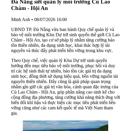
Đà Nẵng siết quản lý môi trường Cù Lao
Chàm - Hội An
Minh Anh
•
08/07/2026 16:00
UBND TP. Đà Nẵng vừa ban hành Quy chế quản lý và
bảo vệ môi trường Khu Dự trữ sinh quyển thế giới Cù Lao
Chàm - Hội An, tạo cơ sở pháp lý nhằm tăng cường bảo
tồn thiên nhiên, đa dạng sinh học, khai thác hợp lý tài
nguyên và thúc đẩy phát triển bền vững trong khu vực.
Theo Quy chế, việc quản lý Khu Dự trữ sinh quyển
hướng đến mục tiêu bảo vệ môi trường, phục hồi và duy
trì các hệ sinh thái tự nhiên, bảo tồn các giá trị đa dạng
sinh học, đồng thời sử dụng hiệu quả, bền vững nguồn tài
nguyên thiên nhiên. Đây cũng là giải pháp quan trọng
nhằm gìn giữ các giá trị văn hóa, cảnh quan đặc trưng của
Cù Lao Chàm - Hội An, góp phần nâng cao sinh kế cho
cộng đồng địa phương, tăng cường khả năng thích ứng với
biến đổi khí hậu và thực hiện các mục tiêu phát triển bền
vững cũng như các cam kết quốc tế mà Việt Nam tham
gia.