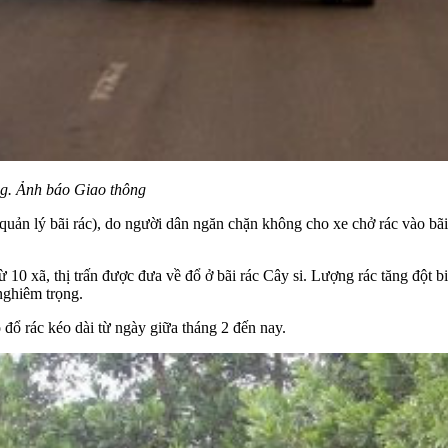
ng. Ảnh báo Giao thông
quản lý bãi rác), do người dân ngăn chặn không cho xe chở rác vào bãi
 10 xã, thị trấn được đưa về đổ ở bãi rác Cây si. Lượng rác tăng đột b
nghiêm trọng.
đổ rác kéo dài từ ngày giữa tháng 2 đến nay.