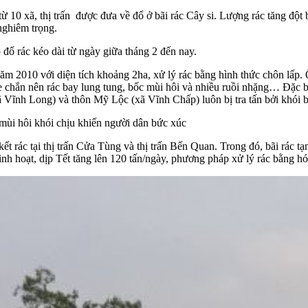
 10 xã, thị trấn được đưa về đổ ở bãi rác Cây si. Lượng rác tăng đột 
nghiêm trọng.
đổ rác kéo dài từ ngày giữa tháng 2 đến nay.
 năm 2010 với diện tích khoảng 2ha, xử lý rác bằng hình thức chôn lấp
chắn nên rác bay lung tung, bốc mùi hôi và nhiều ruồi nhặng… Đặc biệ
 Vĩnh Long) và thôn Mỹ Lộc (xã Vĩnh Chấp) luôn bị tra tấn bởi khói b
 mùi hôi khói chịu khiến người dân bức xúc
t rác tại thị trấn Cửa Tùng và thị trấn Bến Quan. Trong đó, bãi rác tạm 
inh hoạt, dịp Tết tăng lên 120 tấn/ngày, phương pháp xử lý rác bằng h