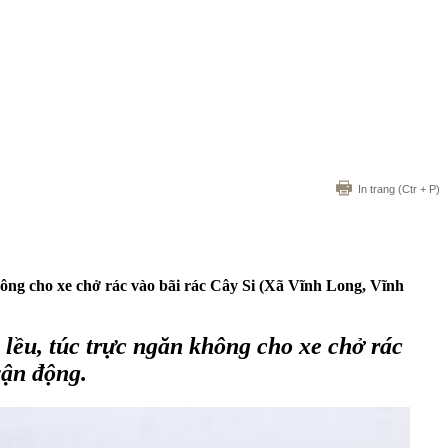
In trang
(Ctr + P)
ông cho xe chở rác vào bãi rác Cây Si (Xã Vĩnh Long, Vĩnh
lều, túc trực ngăn không cho xe chở rác
vận động.