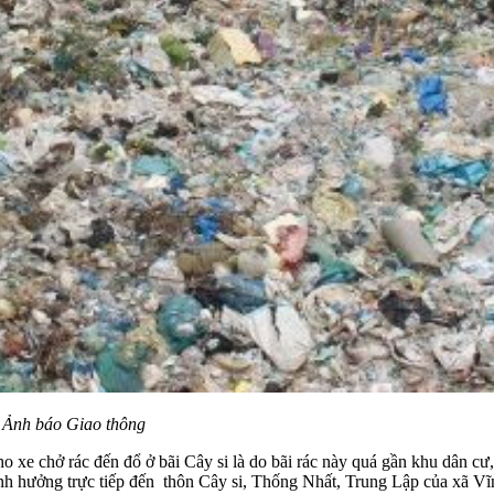
. Ảnh báo Giao thông
xe chở rác đến đổ ở bãi Cây si là do bãi rác này quá gần khu dân cư,
m ảnh hưởng trực tiếp đến thôn Cây si, Thống Nhất, Trung Lập của xã