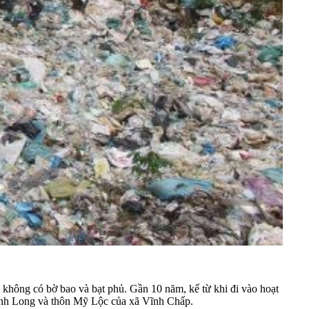
 không có bờ bao và bạt phủ. Gần 10 năm, kể từ khi đi vào hoạt
 Vĩnh Long và thôn Mỹ Lộc của xã Vĩnh Chấp.