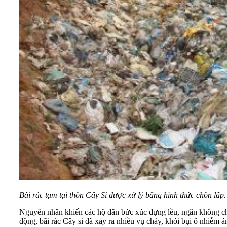
Bãi rác tạm tại thôn Cây Si được xử lý bằng hình thức chôn lấp
Nguyên nhân khiến các hộ dân bức xúc dựng lều, ngăn không cho 
động, bãi rác Cây si đã xảy ra nhiều vụ cháy, khói bụi ô nhiễ