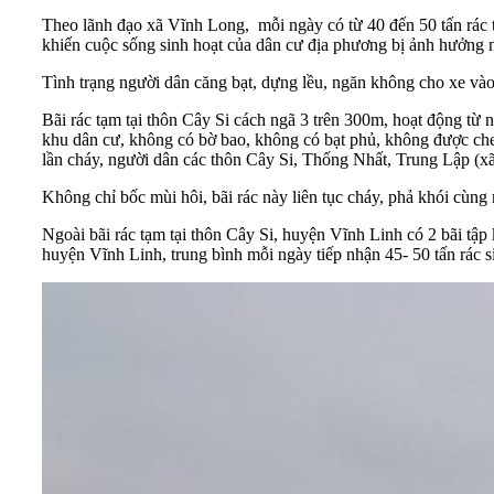
Theo lãnh đạo xã Vĩnh Long, mỗi ngày có từ 40 đến 50 tấn rác từ
khiến cuộc sống sinh hoạt của dân cư địa phương bị ảnh hưởng 
Tình trạng người dân căng bạt, dựng lều, ngăn không cho xe vào 
Bãi rác tạm tại thôn Cây Si cách ngã 3 trên 300m, hoạt động từ
khu dân cư, không có bờ bao, không có bạt phủ, không được che 
lần cháy, người dân các thôn Cây Si, Thống Nhất, Trung Lập (xã
Không chỉ bốc mùi hôi, bãi rác này liên tục cháy, phả khói cùng
Ngoài bãi rác tạm tại thôn Cây Si, huyện Vĩnh Linh có 2 bãi tập kế
huyện Vĩnh Linh, trung bình mỗi ngày tiếp nhận 45- 50 tấn rác s