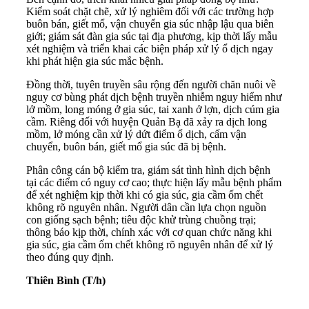
Kiểm soát chặt chẽ, xử lý nghiêm đối với các trường hợp
buôn bán, giết mổ, vận chuyển gia súc nhập lậu qua biên
giới; giám sát đàn gia súc tại địa phương, kịp thời lấy mẫu
xét nghiệm và triển khai các biện pháp xử lý ổ dịch ngay
khi phát hiện gia súc mắc bệnh.
Đồng thời, tuyên truyền sâu rộng đến người chăn nuôi về
nguy cơ bùng phát dịch bệnh truyền nhiễm nguy hiểm như
lở mồm, long móng ở gia súc, tai xanh ở lợn, dịch cúm gia
cầm. Riêng đối với huyện Quản Bạ đã xảy ra dịch long
mồm, lở móng cần xử lý dứt điểm ổ dịch, cấm vận
chuyển, buôn bán, giết mổ gia súc đã bị bệnh.
Phân công cán bộ kiểm tra, giám sát tình hình dịch bệnh
tại các điểm có nguy cơ cao; thực hiện lấy mẫu bệnh phẩm
để xét nghiệm kịp thời khi có gia súc, gia cầm ốm chết
không rõ nguyên nhân. Người dân cần lựa chọn nguồn
con giống sạch bệnh; tiêu độc khử trùng chuồng trại;
thông báo kịp thời, chính xác với cơ quan chức năng khi
gia súc, gia cầm ốm chết không rõ nguyên nhân để xử lý
theo đúng quy định.
Thiên Bình (T/h)