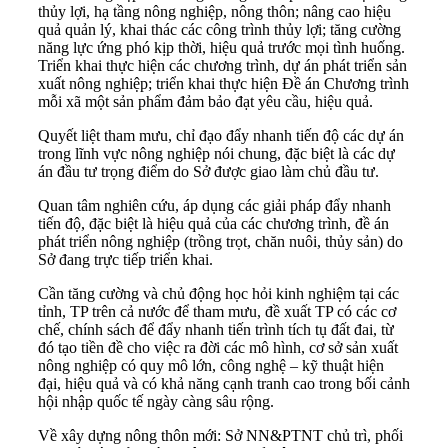
thủy lợi, hạ tầng nông nghiệp, nông thôn; nâng cao hiệu
quả quản lý, khai thác các công trình thủy lợi; tăng cường
năng lực ứng phó kịp thời, hiệu quả trước mọi tình huống.
Triển khai thực hiện các chương trình, dự án phát triển sản
xuất nông nghiệp; triển khai thực hiện Đề án Chương trình
mỗi xã một sản phẩm đảm bảo đạt yêu cầu, hiệu quả.
Quyết liệt tham mưu, chỉ đạo đẩy nhanh tiến độ các dự án
trong lĩnh vực nông nghiệp nói chung, đặc biệt là các dự
án đầu tư trọng điểm do Sở được giao làm chủ đầu tư.
Quan tâm nghiên cứu, áp dụng các giải pháp đẩy nhanh
tiến độ, đặc biệt là hiệu quả của các chương trình, đề án
phát triển nông nghiệp (trồng trọt, chăn nuôi, thủy sản) do
Sở đang trực tiếp triển khai.
Cần tăng cường và chủ động học hỏi kinh nghiệm tại các
tỉnh, TP trên cả nước để tham mưu, đề xuất TP có các cơ
chế, chính sách để đẩy nhanh tiến trình tích tụ đất đai, từ
đó tạo tiền đề cho việc ra đời các mô hình, cơ sở sản xuất
nông nghiệp có quy mô lớn, công nghệ – kỹ thuật hiện
đại, hiệu quả và có khả năng cạnh tranh cao trong bối cảnh
hội nhập quốc tế ngày càng sâu rộng.
Về xây dựng nông thôn mới: Sở NN&PTNT chủ trì, phối