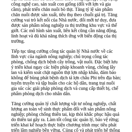
công nghệ cao, sản xuất con giống (đối với lợn và gia
cầm), phát triển chăn nuôi bò thịt. Tăng tỷ lệ sản phẩm
chăn nuôi được sản xuất, tiêu thụ theo chuỗi giá trị. Tăng
cường vai trò kết nối của Nhà nước, đổi mới tư duy, đưa
được sản phẩm nông nghiệp ra thị trường khu vực và thế
giới. Các mô hình sản xuất, liên kết cũng cần năng động,
linh hoạt và đủ khả năng thích ứng với biến động của thị
trường.
Tiếp tục tăng cường công tác quản lý Nhà nước về các
lĩnh vực của ngành nông nghiệp; chú trọng công tác
phòng, chống dịch bệnh cây trồng, vật nuôi. Đặc biệt lưu
ý triển khai ngay các biện pháp khoanh vùng, chống lây
lan và kiểm soát chặt nguồn thịt lợn nhập khẩu, đảm bảo
không để bùng phát bệnh dịch tả lợn châu Phi trên địa bàn;
tuyên truyền và tập huấn cho các hộ dân, trang trại nuôi
gia súc các giải pháp phòng dịch và cung cấp thiết bị, chế
phẩm phòng dịch cho nhân dân.
Tăng cường quản lý chất lượng vật tư nông nghiệp, chất
lượng an toàn vệ sinh thực phẩm đối với sản phẩm nông
nghiệp; phòng chống thiên tai, kịp thòi khắc phục hậu quả
do thiên tai gây ra. Làm tốt công tác quản lý, bảo vệ rừng;
triển khai kế hoạch thực hiện chương trình mục tiêu phát
triển lâm nghiệp bền vững. Củng cố và phát triển hệ thống