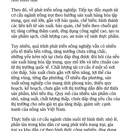
Theo đó, về phát triển nông nghiệp: Tiếp tục đẩy mạnh tái
cơ cấu ngành trồng trọt theo hướng sản xuất hàng hóa tập
trung, quy mô lớn, gắn với bảo quản, chế biến; hình thành
các liên kết từ sản xuất, bảo quản, chế biến theo chuỗi giá
trị; tăng cường thâm canh, ứng dụng công nghệ cao, tạo ra
sản phẩm sạch, chất lượng cao, an toàn vệ sinh thực phẩm.
Tuy nhiên, quá trình phát triển nông nghiệp vẫn có nhiều
yếu tố thiếu bền vững, tăng trưởng chưa vững chắc,
những yếu kém nội tại chưa đáp ứng được đòi hỏi của nền
sản xuất hàng hóa tập trung, quy mô lớn và tiêu chuẩn cao
từ thị trường quốc tế. Chất lượng tái cơ cấu ở một số nơi
còn thấp. Sản xuất chưa gắn với tiềm năng, lợi thế của
từng vùng, từng địa phương. Ở nhiều địa phương, sản
xuất nông nghiệp còn mang tính phong trào, thiếu quy
hoạch, kế hoạch, chưa gắn với thị trường dẫn đến dư thừa
sản phẩm, khó tiêu thụ. Quy mô của nhiều sản phẩm còn
nhỏ, năng suất, chất lượng thấp, chưa đáp ứng yêu cầu của
thị trường cho nên giá trị gia tăng thấp, giảm sức cạnh
tranh của nông sản Việt Nam.
Thực hiện tái cơ cấu ngành chăn nuôi từ hình thức nhỏ lẻ,
phân tán trong khu dân cư sang phát triển trang trại, gia
trại xa khu dân cư theo hình thức công nghiệp, ứng dụng