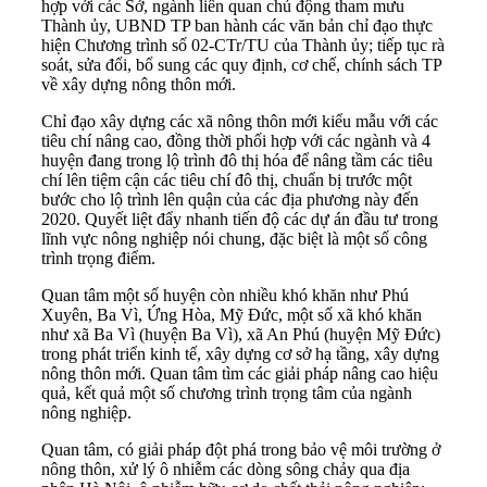
hợp với các Sở, ngành liên quan chủ động tham mưu
Thành ủy, UBND TP ban hành các văn bản chỉ đạo thực
hiện Chương trình số 02-CTr/TU của Thành ủy; tiếp tục rà
soát, sửa đổi, bổ sung các quy định, cơ chế, chính sách TP
về xây dựng nông thôn mới.
Chỉ đạo xây dựng các xã nông thôn mới kiểu mẫu với các
tiêu chí nâng cao, đồng thời phối hợp với các ngành và 4
huyện đang trong lộ trình đô thị hóa để nâng tầm các tiêu
chí lên tiệm cận các tiêu chí đô thị, chuẩn bị trước một
bước cho lộ trình lên quận của các địa phương này đến
2020. Quyết liệt đẩy nhanh tiến độ các dự án đầu tư trong
lĩnh vực nông nghiệp nói chung, đặc biệt là một số công
trình trọng điểm.
Quan tâm một số huyện còn nhiều khó khăn như Phú
Xuyên, Ba Vì, Ứng Hòa, Mỹ Đức, một số xã khó khăn
như xã Ba Vì (huyện Ba Vì), xã An Phú (huyện Mỹ Đức)
trong phát triển kinh tế, xây dựng cơ sở hạ tầng, xây dựng
nông thôn mới. Quan tâm tìm các giải pháp nâng cao hiệu
quả, kết quả một số chương trình trọng tâm của ngành
nông nghiệp.
Quan tâm, có giải pháp đột phá trong bảo vệ môi trường ở
nông thôn, xử lý ô nhiễm các dòng sông chảy qua địa