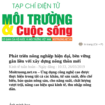
In trang
(Ctr + P)
Phát triển nông nghiệp hiện đại, bền vững
gắn liền với xây dựng nông thôn mới
Kinh tế tuần hoàn - Ngày đăng : 10:33, 26/03/2019
Moitruong.net.vn – Ứng dụng công nghệ cao được
thực hiện trong tất cả các khâu, từ sản xuất, đến chế
biến, bảo quản nông sản, cho năng suất, chất lượng
vượt trội, nâng cao hiệu quả kinh tế, thu nhập nông
dân.
Ảnh minh họa