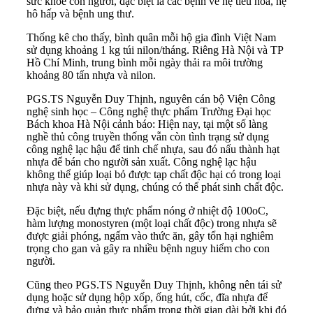
sức khỏe con người, đặc biệt là các bệnh về hệ tiêu hóa, hệ
hô hấp và bệnh ung thư.
Thống kê cho thấy, bình quân mỗi hộ gia đình Việt Nam
sử dụng khoảng 1 kg túi nilon/tháng. Riêng Hà Nội và TP
Hồ Chí Minh, trung bình mỗi ngày thải ra môi trường
khoảng 80 tấn nhựa và nilon.
PGS.TS Nguyễn Duy Thịnh, nguyên cán bộ Viện Công
nghệ sinh học – Công nghệ thực phẩm Trường Đại học
Bách khoa Hà Nội cảnh báo: Hiện nay, tại một số làng
nghề thủ công truyền thống vẫn còn tình trạng sử dụng
công nghệ lạc hậu để tinh chế nhựa, sau đó nấu thành hạt
nhựa để bán cho người sản xuất. Công nghệ lạc hậu
không thể giúp loại bỏ được tạp chất độc hại có trong loại
nhựa này và khi sử dụng, chúng có thể phát sinh chất độc.
Đặc biệt, nếu đựng thực phẩm nóng ở nhiệt độ 100oC,
hàm lượng monostyren (một loại chất độc) trong nhựa sẽ
được giải phóng, ngấm vào thức ăn, gây tổn hại nghiêm
trọng cho gan và gây ra nhiều bệnh nguy hiểm cho con
người.
Cũng theo PGS.TS Nguyễn Duy Thịnh, không nên tái sử
dụng hoặc sử dụng hộp xốp, ống hút, cốc, đĩa nhựa để
đựng và bảo quản thực phẩm trong thời gian dài bởi khi đó