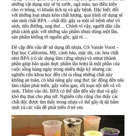
những vật dụng này sẽ bị xước, ngả màu, tạo điều kiện
cho vi trùng, vi khuẩn tích tụ và gây bệnh. Đặc biệt, đối
với những loại nhựa kém chất lượng, quá trình sử dụng sẽ
sản sinh chất BPA – chất độc gây ra một số bệnh như vô
sinh, tiểu đường, ung thư… Chính vì vậy, người dân cần
phải cảnh giác với những sản phẩm nhựa dùng một lần,
sản phẩm không rõ nguồn gốc, giá rẻ…
Đề cập đến vấn đề sử dụng đồ nhựa, GS Vande Voort –
Đại học California, Mỹ, cảnh báo, mặc dù, các hóa chất
như BPA (có tác dụng làm cứng nhựa) và nitrat (thành
phần giúp bảo quản thực phẩm lâu hơn) là một phần của
cuộc sống hàng ngày trong nhiều thập kỷ nhưng các
nghiên cứu khoa học đều chỉ ra rằng những chất này
không an toàn, có khả năng gây ung thư, tác động đến não
làm chậm phát triển, gây viêm gan, rối loạn nội tiết và vô
sinh. Thêm vào đó, BPA có thể dẫn đến sẩy thai và gây
khó thụ thai cho phụ nữ. Nghiên cứu cũng cho thấy các
chất độc được tìm thấy trong nhựa có thể gây dị tật bẩm
sinh và các vấn đề phát triển ở trẻ em.