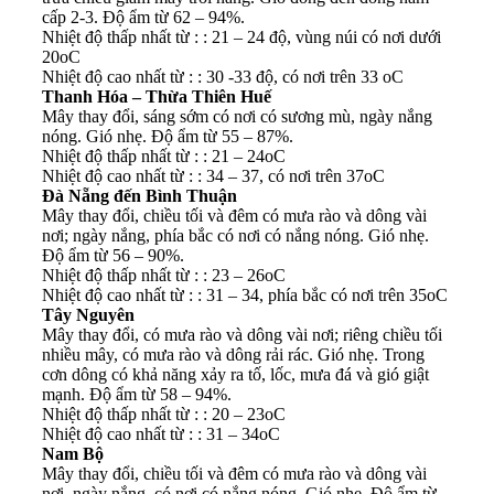
cấp 2-3. Độ ẩm từ 62 – 94%.
Nhiệt độ thấp nhất từ : : 21 – 24 độ, vùng núi có nơi dưới
20oC
Nhiệt độ cao nhất từ : : 30 -33 độ, có nơi trên 33 oC
Thanh Hóa – Thừa Thiên Huế
Mây thay đổi, sáng sớm có nơi có sương mù, ngày nắng
nóng. Gió nhẹ. Độ ẩm từ 55 – 87%.
Nhiệt độ thấp nhất từ : : 21 – 24oC
Nhiệt độ cao nhất từ : : 34 – 37, có nơi trên 37oC
Đà Nẵng đến Bình Thuận
Mây thay đổi, chiều tối và đêm có mưa rào và dông vài
nơi; ngày nắng, phía bắc có nơi có nắng nóng. Gió nhẹ.
Độ ẩm từ 56 – 90%.
Nhiệt độ thấp nhất từ : : 23 – 26oC
Nhiệt độ cao nhất từ : : 31 – 34, phía bắc có nơi trên 35oC
Tây Nguyên
Mây thay đổi, có mưa rào và dông vài nơi; riêng chiều tối
nhiều mây, có mưa rào và dông rải rác. Gió nhẹ. Trong
cơn dông có khả năng xảy ra tố, lốc, mưa đá và gió giật
mạnh. Độ ẩm từ 58 – 94%.
Nhiệt độ thấp nhất từ : : 20 – 23oC
Nhiệt độ cao nhất từ : : 31 – 34oC
Nam Bộ
Mây thay đổi, chiều tối và đêm có mưa rào và dông vài
nơi, ngày nắng, có nơi có nắng nóng. Gió nhẹ. Độ ẩm từ