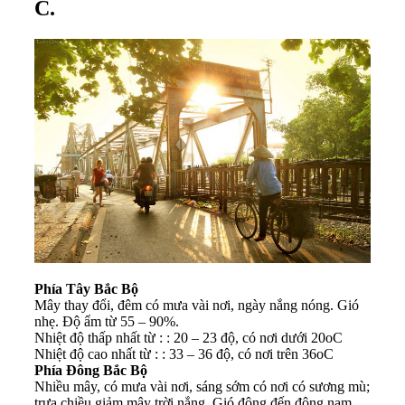
C.
Phía Tây Bắc Bộ
Mây thay đổi, đêm có mưa vài nơi, ngày nắng nóng. Gió
nhẹ. Độ ẩm từ 55 – 90%.
Nhiệt độ thấp nhất từ : : 20 – 23 độ, có nơi dưới 20oC
Nhiệt độ cao nhất từ : : 33 – 36 độ, có nơi trên 36oC
Phía Đông Bắc Bộ
Nhiều mây, có mưa vài nơi, sáng sớm có nơi có sương mù;
trưa chiều giảm mây trời nắng. Gió đông đến đông nam