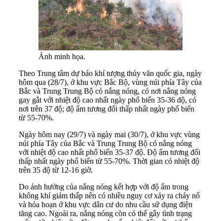
Ảnh minh họa.
Theo Trung tâm dự báo khí tượng thủy văn quốc gia, ngày
hôm qua (28/7), ở khu vực Bắc Bộ, vùng núi phía Tây của
Bắc và Trung Trung Bộ có nắng nóng, có nơi nắng nóng
gay gắt với nhiệt độ cao nhất ngày phổ biến 35-36 độ, có
nơi trên 37 độ; độ ẩm tương đối thấp nhất ngày phổ biến
từ 55-70%.
Ngày hôm nay (29/7) và ngày mai (30/7), ở khu vực vùng
núi phía Tây của Bắc và Trung Trung Bộ có nắng nóng
với nhiệt độ cao nhất phổ biến 35-37 độ. Độ ẩm tương đối
thấp nhất ngày phổ biến từ 55-70%. Thời gian có nhiệt độ
trên 35 độ từ 12-16 giờ.
Do ảnh hưởng của nắng nóng kết hợp với độ ẩm trong
không khí giảm thấp nên có nhiều nguy cơ xảy ra cháy nổ
và hỏa hoạn ở khu vực dân cư do nhu cầu sử dụng điện
tăng cao. Ngoài ra, nắng nóng còn có thể gây tình trạng