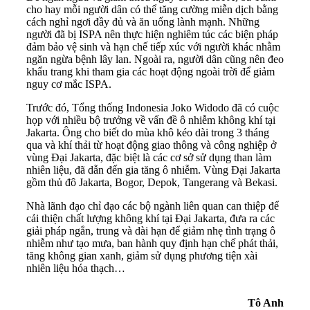
cho hay mỗi người dân có thể tăng cường miễn dịch bằng
cách nghỉ ngơi đầy đủ và ăn uống lành mạnh. Những
người đã bị ISPA nên thực hiện nghiêm túc các biện pháp
đảm bảo vệ sinh và hạn chế tiếp xúc với người khác nhằm
ngăn ngừa bệnh lây lan. Ngoài ra, người dân cũng nên đeo
khẩu trang khi tham gia các hoạt động ngoài trời để giảm
nguy cơ mắc ISPA.
Trước đó, Tổng thống Indonesia Joko Widodo đã có cuộc
họp với nhiều bộ trưởng về vấn đề ô nhiễm không khí tại
Jakarta. Ông cho biết do mùa khô kéo dài trong 3 tháng
qua và khí thải từ hoạt động giao thông và công nghiệp ở
vùng Đại Jakarta, đặc biệt là các cơ sở sử dụng than làm
nhiên liệu, đã dẫn đến gia tăng ô nhiễm. Vùng Đại Jakarta
gồm thủ đô Jakarta, Bogor, Depok, Tangerang và Bekasi.
Nhà lãnh đạo chỉ đạo các bộ ngành liên quan can thiệp để
cải thiện chất lượng không khí tại Đại Jakarta, đưa ra các
giải pháp ngắn, trung và dài hạn để giảm nhẹ tình trạng ô
nhiễm như tạo mưa, ban hành quy định hạn chế phát thải,
tăng không gian xanh, giảm sử dụng phương tiện xài
nhiên liệu hóa thạch…
Tô Anh