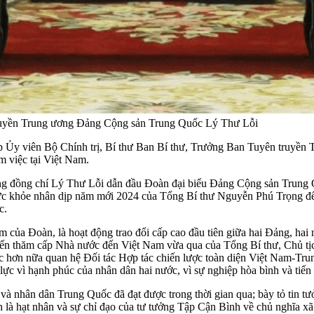
ruyền Trung ương Đảng Cộng sản Trung Quốc Lý Thư Lỗi
iếp Ủy viên Bộ Chính trị, Bí thư Ban Bí thư, Trưởng Ban Tuyên truy
 việc tại Việt Nam.
ng đồng chí Lý Thư Lỗi dẫn đầu Đoàn đại biểu Đảng Cộng sản Trung Qu
úc sức khỏe nhân dịp năm mới 2024 của Tổng Bí thư Nguyễn Phú Trọng
c.
của Đoàn, là hoạt động trao đổi cấp cao đầu tiên giữa hai Đảng, ha
huyến thăm cấp Nhà nước đến Việt Nam vừa qua của Tổng Bí thư, Chủ t
sắc hơn nữa quan hệ Đối tác Hợp tác chiến lược toàn diện Việt Nam-Tr
lực vì hạnh phúc của nhân dân hai nước, vì sự nghiệp hòa bình và tiến 
 nhân dân Trung Quốc đã đạt được trong thời gian qua; bày tỏ tin t
à hạt nhân và sự chỉ đạo của tư tưởng Tập Cận Bình về chủ nghĩa xã