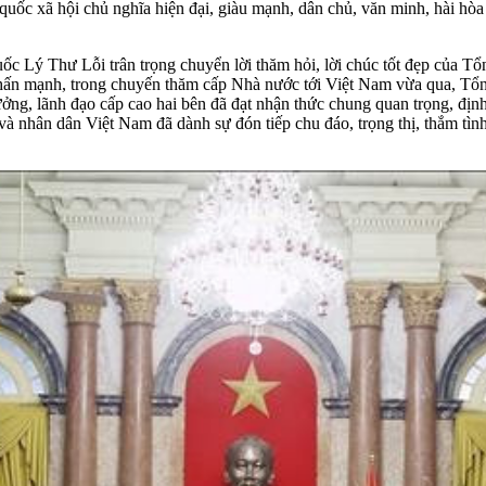
 quốc xã hội chủ nghĩa hiện đại, giàu mạnh, dân chủ, văn minh, hài hòa
 Lý Thư Lỗi trân trọng chuyển lời thăm hỏi, lời chúc tốt đẹp của T
ấn mạnh, trong chuyến thăm cấp Nhà nước tới Việt Nam vừa qua, Tổn
g, lãnh đạo cấp cao hai bên đã đạt nhận thức chung quan trọng, địn
và nhân dân Việt Nam đã dành sự đón tiếp chu đáo, trọng thị, thắm tì