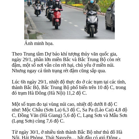
Ảnh minh họa.
Theo Trung tâm Dự báo khí tượng thủy văn quốc gia,
ngày 29/1, phần lớn miền Bắc và Bắc Trung Bộ còn rét
đậm, một số nơi vẫn còn rét hại, chủ yếu ở miền núi.
Nhưng ngay cả tình trạng rét đậm cũng sắp qua.
Lúc 6h ngày 29/1, nhiệt độ thực đo ở các trạm tại các tỉnh,
thành Bắc Bộ, Bắc Trung Bộ phổ biến trên 10 độ C, trong
đó trạm Hà Đông (Hà Nội) 11,2 độ C.
Một số trạm đo tại vùng núi cao, nhiệt độ dưới 8 độ C
như: Mộc Châu (Sơn La) 6,3 độ C, Sa Pa (Lào Cai) 4,8 độ
C, Đồng Văn (Hà Giang) 5,6 độ C, Lạng Sơn và Mẫu Sơn
(Lạng Sơn) cùng 7,6 độ C.
Từ ngày 30/1, ở nhiều tỉnh thành Bắc Bộ như thủ đô Hà
Nội, Hải Phòng, Thái Nguyên… bắt đầu có gió Đông -