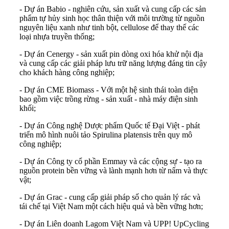
- Dự án Babio - nghiên cứu, sản xuất và cung cấp các sản
phẩm tự hủy sinh học thân thiện với môi trường từ nguồn
nguyên liệu xanh như tinh bột, cellulose để thay thế các
loại nhựa truyền thống;
- Dự án Cenergy - sản xuất pin dòng oxi hóa khử nội địa
và cung cấp các giải pháp lưu trữ năng lượng đáng tin cậy
cho khách hàng công nghiệp;
- Dự án CME Biomass - Với một hệ sinh thái toàn diện
bao gồm việc trồng rừng - sản xuất - nhà máy điện sinh
khối;
- Dự án Công nghệ Dược phẩm Quốc tế Đại Việt - phát
triển mô hình nuôi tảo Spirulina platensis trên quy mô
công nghiệp;
- Dự án Công ty cổ phần Emmay và các cộng sự - tạo ra
nguồn protein bền vững và lành mạnh hơn từ nấm và thực
vật;
- Dự án Grac - cung cấp giải pháp số cho quản lý rác và
tái chế tại Việt Nam một cách hiệu quả và bền vững hơn;
- Dự án Liên doanh Lagom Việt Nam và UPP! UpCycling