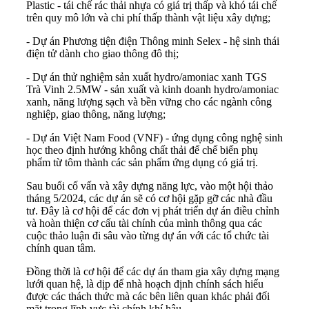
Plastic - tái chế rác thải nhựa có giá trị thấp và khó tái chế
trên quy mô lớn và chi phí thấp thành vật liệu xây dựng;
- Dự án Phương tiện điện Thông minh Selex - hệ sinh thái
điện tử dành cho giao thông đô thị;
- Dự án thử nghiệm sản xuất hydro/amoniac xanh TGS
Trà Vinh 2.5MW - sản xuất và kinh doanh hydro/amoniac
xanh, năng lượng sạch và bền vững cho các ngành công
nghiệp, giao thông, năng lượng;
- Dự án Việt Nam Food (VNF) - ứng dụng công nghệ sinh
học theo định hướng không chất thải để chế biến phụ
phẩm từ tôm thành các sản phẩm ứng dụng có giá trị.
Sau buổi cố vấn và xây dựng năng lực, vào một hội thảo
tháng 5/2024, các dự án sẽ có cơ hội gặp gỡ các nhà đầu
tư. Đây là cơ hội để các đơn vị phát triển dự án điều chỉnh
và hoàn thiện cơ cấu tài chính của mình thông qua các
cuộc thảo luận đi sâu vào từng dự án với các tổ chức tài
chính quan tâm.
Đồng thời là cơ hội để các dự án tham gia xây dựng mạng
lưới quan hệ, là dịp để nhà hoạch định chính sách hiểu
được các thách thức mà các bên liên quan khác phải đối
mặt trong lĩnh vực tài chính khí hậu.