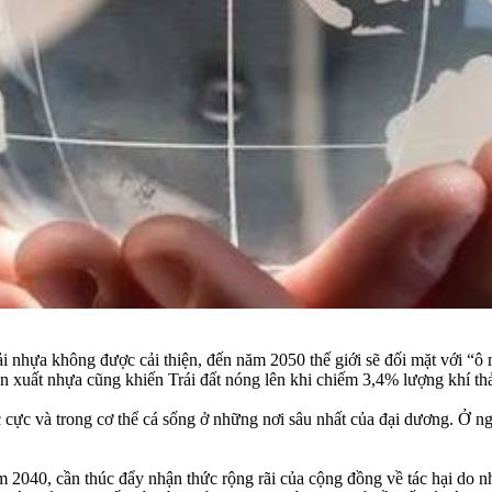
i nhựa không được cải thiện, đến năm 2050 thế giới sẽ đối mặt với “ô n
ản xuất nhựa cũng khiến Trái đất nóng lên khi chiếm 3,4% lượng khí th
c cực và trong cơ thể cá sống ở những nơi sâu nhất của đại dương. Ở n
040, cần thúc đẩy nhận thức rộng rãi của cộng đồng về tác hại do nh