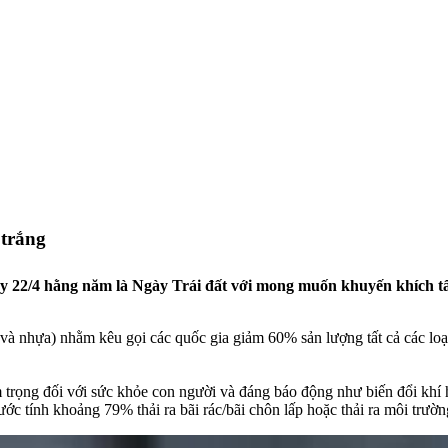
 trắng
 22/4 hằng năm là Ngày Trái đất với mong muốn khuyến khích tất 
ất và nhựa) nhằm kêu gọi các quốc gia giảm 60% sản lượng tất cả các 
 trọng đối với sức khỏe con người và đáng báo động như biến đổi kh
ớc tính khoảng 79% thải ra bãi rác/bãi chôn lấp hoặc thải ra môi trường