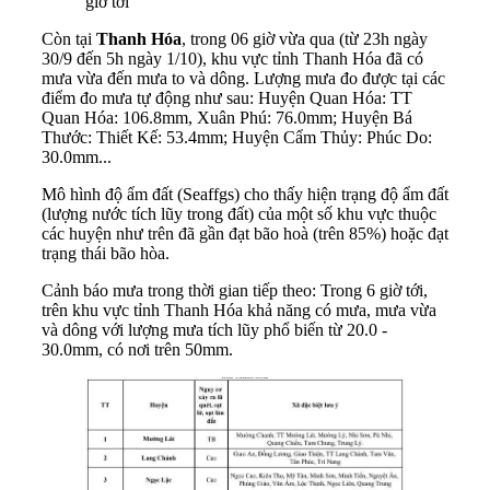
giờ tới
Còn tại
Thanh Hóa
, trong 06 giờ vừa qua (từ 23h ngày
30/9 đến 5h ngày 1/10), khu vực tỉnh Thanh Hóa đã có
mưa vừa đến mưa to và dông. Lượng mưa đo được tại các
điểm đo mưa tự động như sau: Huyện Quan Hóa: TT
Quan Hóa: 106.8mm, Xuân Phú: 76.0mm; Huyện Bá
Thước: Thiết Kế: 53.4mm; Huyện Cẩm Thủy: Phúc Do:
30.0mm...
Mô hình độ ẩm đất (Seaffgs) cho thấy hiện trạng độ ẩm đất
(lượng nước tích lũy trong đất) của một số khu vực thuộc
các huyện như trên đã gần đạt bão hoà (trên 85%) hoặc đạt
trạng thái bão hòa.
Cảnh báo mưa trong thời gian tiếp theo: Trong 6 giờ tới,
trên khu vực tỉnh Thanh Hóa khả năng có mưa, mưa vừa
và dông với lượng mưa tích lũy phổ biến từ 20.0 -
30.0mm, có nơi trên 50mm.