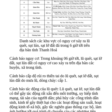
Danh sách các khu vực có nguy cơ xảy ra lũ
quét, sụt lún, sạt lở đất đá trong 6 giờ tới trên
địa bàn tỉnh Thanh Hoá
Cảnh báo nguy cơ: Trong khoảng 06 giờ tới, lũ quét, sạt lở
đất, sụt lún đất có nguy cơ cao xảy ra trên địa bàn các
huyện, xã trong tỉnh.
Cảnh báo cấp độ rủi ro thiên tai do lũ quét, sạt lở đất, sụt
lún đất do mưa lũ, dòng chảy: cấp 1.
Cảnh báo tác động của lũ quét: Lũ quét, sạt lở, sụt lún đất
có thể gây tác động rất xấu đến môi trường, uy hiếp tính
mạng, tài sản của người dân; phá hủy các công trình dân
sinh, kinh tế gây thiệt hại cho các hoạt động sản xuất, hoạt
động kinh tế-xã hội, gây tắc nghẽn giao thông cục bộ, làm
ảnh hưởng tới quá trình di chuyển của các phương tiện.