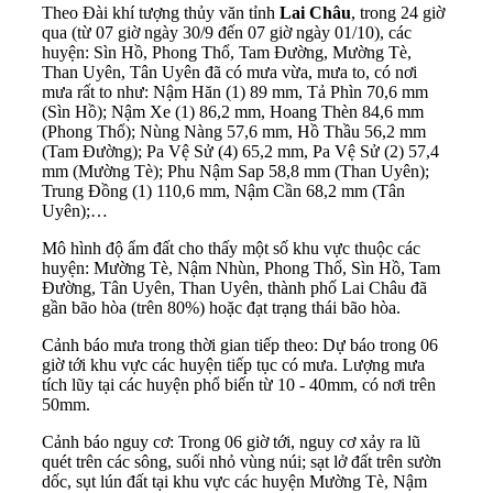
Theo Đài khí tượng thủy văn tỉnh
Lai Châu
, trong 24 giờ
qua (từ 07 giờ ngày 30/9 đến 07 giờ ngày 01/10), các
huyện: Sìn Hồ, Phong Thổ, Tam Đường, Mường Tè,
Than Uyên, Tân Uyên đã có mưa vừa, mưa to, có nơi
mưa rất to như: Nậm Hăn (1) 89 mm, Tả Phìn 70,6 mm
(Sìn Hồ); Nậm Xe (1) 86,2 mm, Hoang Thèn 84,6 mm
(Phong Thổ); Nùng Nàng 57,6 mm, Hồ Thầu 56,2 mm
(Tam Đường); Pa Vệ Sử (4) 65,2 mm, Pa Vệ Sử (2) 57,4
mm (Mường Tè); Phu Nậm Sap 58,8 mm (Than Uyên);
Trung Đồng (1) 110,6 mm, Nậm Cần 68,2 mm (Tân
Uyên);…
Mô hình độ ẩm đất cho thấy một số khu vực thuộc các
huyện: Mường Tè, Nậm Nhùn, Phong Thổ, Sìn Hồ, Tam
Đường, Tân Uyên, Than Uyên, thành phố Lai Châu đã
gần bão hòa (trên 80%) hoặc đạt trạng thái bão hòa.
Cảnh báo mưa trong thời gian tiếp theo: Dự báo trong 06
giờ tới khu vực các huyện tiếp tục có mưa. Lượng mưa
tích lũy tại các huyện phổ biến từ 10 - 40mm, có nơi trên
50mm.
Cảnh báo nguy cơ: Trong 06 giờ tới, nguy cơ xảy ra lũ
quét trên các sông, suối nhỏ vùng núi; sạt lở đất trên sườn
dốc, sụt lún đất tại khu vực các huyện Mường Tè, Nậm