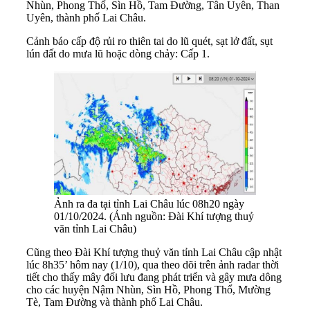
Nhùn, Phong Thổ, Sìn Hồ, Tam Đường, Tân Uyên, Than
Uyên, thành phố Lai Châu.
Cảnh báo cấp độ rủi ro thiên tai do lũ quét, sạt lở đất, sụt
lún đất do mưa lũ hoặc dòng chảy: Cấp 1.
Ảnh ra đa tại tỉnh Lai Châu lúc 08h20 ngày
01/10/2024. (Ảnh nguồn: Đài Khí tượng thuỷ
văn tỉnh Lai Châu)
Cũng theo Đài Khí tượng thuỷ văn tỉnh Lai Châu cập nhật
lúc 8h35’ hôm nay (1/10), qua theo dõi trên ảnh radar thời
tiết cho thấy mây đối lưu đang phát triển và gây mưa dông
cho các huyện Nậm Nhùn, Sìn Hồ, Phong Thổ, Mường
Tè, Tam Đường và thành phố Lai Châu.