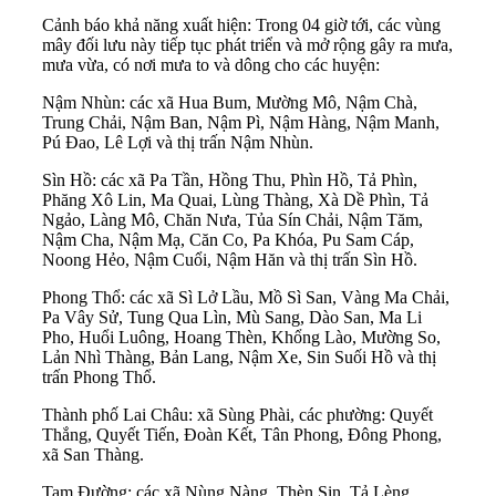
Cảnh báo khả năng xuất hiện: Trong 04 giờ tới, các vùng
mây đối lưu này tiếp tục phát triển và mở rộng gây ra mưa,
mưa vừa, có nơi mưa to và dông cho các huyện:
Nậm Nhùn: các xã Hua Bum, Mường Mô, Nậm Chà,
Trung Chải, Nậm Ban, Nậm Pì, Nậm Hàng, Nậm Manh,
Pú Đao, Lê Lợi và thị trấn Nậm Nhùn.
Sìn Hồ: các xã Pa Tần, Hồng Thu, Phìn Hồ, Tả Phìn,
Phăng Xô Lin, Ma Quai, Lùng Thàng, Xà Dề Phìn, Tả
Ngảo, Làng Mô, Chăn Nưa, Tủa Sín Chải, Nậm Tăm,
Nậm Cha, Nậm Mạ, Căn Co, Pa Khóa, Pu Sam Cáp,
Noong Hẻo, Nậm Cuổi, Nậm Hăn và thị trấn Sìn Hồ.
Phong Thổ: các xã Sì Lở Lầu, Mồ Sì San, Vàng Ma Chải,
Pa Vây Sử, Tung Qua Lìn, Mù Sang, Dào San, Ma Li
Pho, Huổi Luông, Hoang Thèn, Khổng Lào, Mường So,
Lản Nhì Thàng, Bản Lang, Nậm Xe, Sin Suối Hồ và thị
trấn Phong Thổ.
Thành phố Lai Châu: xã Sùng Phài, các phường: Quyết
Thắng, Quyết Tiến, Đoàn Kết, Tân Phong, Đông Phong,
xã San Thàng.
Tam Đường: các xã Nùng Nàng, Thèn Sin, Tả Lèng,