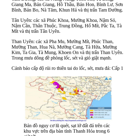
Giang Ma, Bản Giang, Hồ Thầu, Bản Hon, Bình Lư, Sơn
Bình, Bản Bo, Nà Tăm, Khun Há và thị trấn Tam Đường.
Tân Uyên: các xã Phúc Khoa, Mường Khoa, Nậm Sỏ,
Nậm Cần, Thân Thuộc, Trung Đồng, Hố Mít, Pắc Ta, Tà
Mít và thị trấn Tân Uyên.
Than Uyên: các xã Pha Mu, Mường Mít, Phúc Than,
Mường Than, Hua Nà, Mường Cang, Tà Hừa, Mường
Kim, Ta Gia, Tà Mung, Khoen On và thị trấn Than Uyên.
Trong mưa dông đề phòng lốc, sét và gió giật mạnh.
Cảnh báo cấp độ rủi ro thiên tai do lốc, sét, mưa đá: Cấp 1
Bản đồ nguy cơ lũ quét, sạt lở đất đá trên các
khu vực trên địa bàn tỉnh Thanh Hóa trong 6