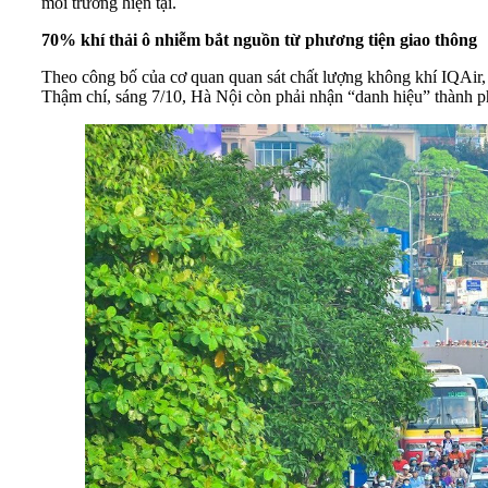
môi trường hiện tại.
70% khí thải ô nhiễm bắt nguồn từ phương tiện giao thông
Theo công bố của cơ quan quan sát chất lượng không khí IQAir, l
Thậm chí, sáng 7/10, Hà Nội còn phải nhận “danh hiệu” thành ph