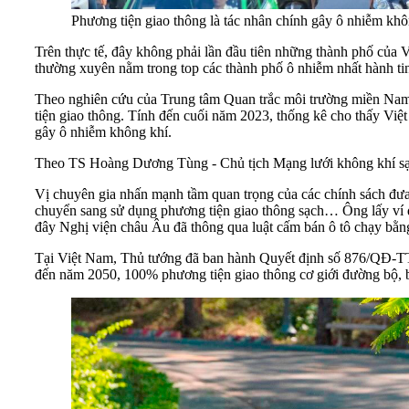
Phương tiện giao thông là tác nhân chính gây ô nhiễm kh
Trên thực tế, đây không phải lần đầu tiên những thành phố của
thường xuyên nằm trong top các thành phố ô nhiễm nhất hành ti
Theo nghiên cứu của Trung tâm Quan trắc môi trường miền Nam –
tiện giao thông. Tính đến cuối năm 2023, thống kê cho thấy Việt
gây ô nhiễm không khí.
Theo TS Hoàng Dương Tùng - Chủ tịch Mạng lưới không khí sạch 
Vị chuyên gia nhấn mạnh tầm quan trọng của các chính sách đưa
chuyển sang sử dụng phương tiện giao thông sạch… Ông lấy ví dụ 
đây Nghị viện châu Âu đã thông qua luật cấm bán ô tô chạy b
Tại Việt Nam, Thủ tướng đã ban hành Quyết định số 876/QĐ-TTg 
đến năm 2050, 100% phương tiện giao thông cơ giới đường bộ, b