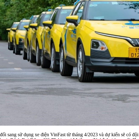
i sang sử dụng xe điện VinFast từ tháng 4/2023 và dự kiến sẽ có đội