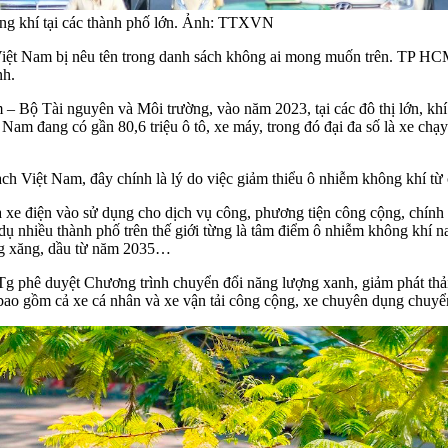
ông khí tại các thành phố lớn. Ảnh: TTXVN
 Việt Nam bị nêu tên trong danh sách không ai mong muốn trên. TP HCM
nh.
 Bộ Tài nguyên và Môi trường, vào năm 2023, tại các đô thị lớn, khí
 Nam đang có gần 80,6 triệu ô tô, xe máy, trong đó đại đa số là xe chạ
Việt Nam, đây chính là lý do việc giảm thiểu ô nhiễm không khí từ c
 xe điện vào sử dụng cho dịch vụ công, phương tiện công cộng, chính
nhiều thành phố trên thế giới từng là tâm điểm ô nhiễm không khí nay 
ằng xăng, dầu từ năm 2035…
phê duyệt Chương trình chuyển đổi năng lượng xanh, giảm phát thải 
ao gồm cả xe cá nhân và xe vận tải công cộng, xe chuyên dụng chuyển