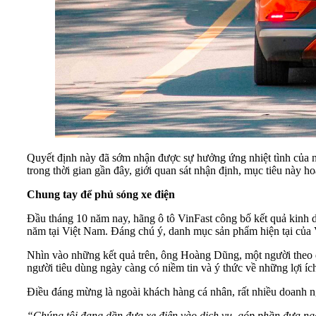
Quyết định này đã sớm nhận được sự hưởng ứng nhiệt tình của ng
trong thời gian gần đây, giới quan sát nhận định, mục tiêu này ho
Chung tay để phủ sóng xe điện
Đầu tháng 10 năm nay, hãng ô tô VinFast công bố kết quả kinh do
năm tại Việt Nam. Đáng chú ý, danh mục sản phẩm hiện tại của V
Nhìn vào những kết quả trên, ông Hoàng Dũng, một người theo dõ
người tiêu dùng ngày càng có niềm tin và ý thức về những lợi íc
Điều đáng mừng là ngoài khách hàng cá nhân, rất nhiều doanh ng
“Chúng tôi đang dần đưa xe điện vào dịch vụ, góp phần đưa ng