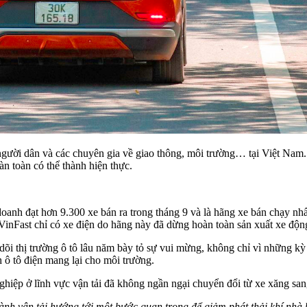
ười dân và các chuyên gia về giao thông, môi trường… tại Việt Nam. Đ
àn toàn có thể thành hiện thực.
anh đạt hơn 9.300 xe bán ra trong tháng 9 và là hãng xe bán chạy nhấ
inFast chỉ có xe điện do hãng này đã dừng hoàn toàn sản xuất xe độn
i thị trường ô tô lâu năm bày tỏ sự vui mừng, không chỉ vì những kỳ t
h ô tô điện mang lại cho môi trường.
hiệp ở lĩnh vực vận tải đã không ngần ngại chuyển đổi từ xe xăng san
ành vận tải hướng tới một bước quan trọng để giảm phát thải khí nhà