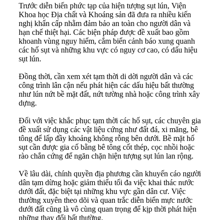
Trước diễn biến phức tạp của hiện tượng sụt lún, Viện
Khoa học Địa chất và Khoáng sản đã đưa ra nhiều kiến
nghị khẩn cấp nhằm đảm bảo an toàn cho người dân và
hạn chế thiệt hại. Các biện pháp được đề xuất bao gồm
khoanh vùng nguy hiểm, cắm biển cảnh báo xung quanh
các hố sụt và những khu vực có nguy cơ cao, có dấu hiệu
sụt lún.
Đồng thời, cần xem xét tạm thời di dời người dân và các
công trình lân cận nếu phát hiện các dấu hiệu bất thường
như lún nứt bề mặt đất, nứt tường nhà hoặc công trình xây
dựng.
Đối với việc khắc phục tạm thời các hố sụt, các chuyên gia
đề xuất sử dụng các vật liệu cứng như đất đá, xi măng, bê
tông để lấp đầy khoảng không rỗng bên dưới. Bề mặt hố
sụt cần được gia cố bằng bê tông cốt thép, cọc nhồi hoặc
rào chắn cứng để ngăn chặn hiện tượng sụt lún lan rộng.
Về lâu dài, chính quyền địa phương cần khuyến cáo người
dân tạm dừng hoặc giảm thiểu tối đa việc khai thác nước
dưới đất, đặc biệt tại những khu vực gần dân cư. Việc
thường xuyên theo dõi và quan trắc diễn biến mực nước
dưới đất cũng là vô cùng quan trọng để kịp thời phát hiện
những thay đổi bất thường.