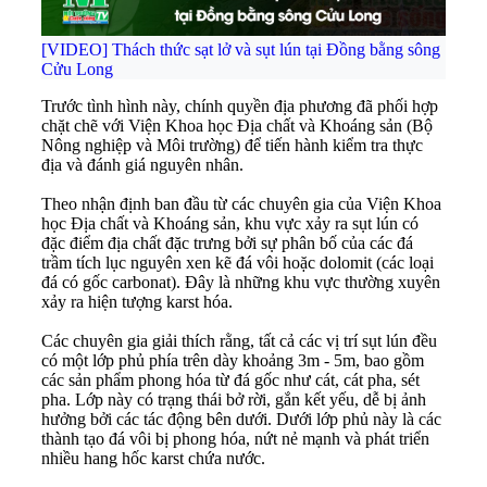
[VIDEO] Thách thức sạt lở và sụt lún tại Đồng bằng sông
Cửu Long
Trước tình hình này, chính quyền địa phương đã phối hợp
chặt chẽ với Viện Khoa học Địa chất và Khoáng sản (Bộ
Nông nghiệp và Môi trường) để tiến hành kiểm tra thực
địa và đánh giá nguyên nhân.
Theo nhận định ban đầu từ các chuyên gia của Viện Khoa
học Địa chất và Khoáng sản, khu vực xảy ra sụt lún có
đặc điểm địa chất đặc trưng bởi sự phân bố của các đá
trầm tích lục nguyên xen kẽ đá vôi hoặc dolomit (các loại
đá có gốc carbonat). Đây là những khu vực thường xuyên
xảy ra hiện tượng karst hóa.
Các chuyên gia giải thích rằng, tất cả các vị trí sụt lún đều
có một lớp phủ phía trên dày khoảng 3m - 5m, bao gồm
các sản phẩm phong hóa từ đá gốc như cát, cát pha, sét
pha. Lớp này có trạng thái bở rời, gắn kết yếu, dễ bị ảnh
hưởng bởi các tác động bên dưới. Dưới lớp phủ này là các
thành tạo đá vôi bị phong hóa, nứt nẻ mạnh và phát triển
nhiều hang hốc karst chứa nước.