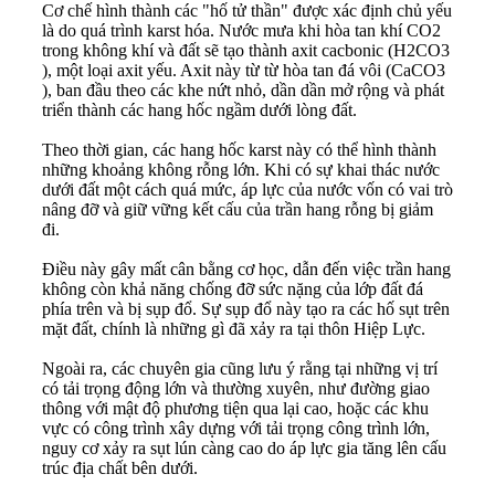
Cơ chế hình thành các "hố tử thần" được xác định chủ yếu
là do quá trình karst hóa. Nước mưa khi hòa tan khí CO2
trong không khí và đất sẽ tạo thành axit cacbonic (H2​CO3​
), một loại axit yếu. Axit này từ từ hòa tan đá vôi (CaCO3​
), ban đầu theo các khe nứt nhỏ, dần dần mở rộng và phát
triển thành các hang hốc ngầm dưới lòng đất.
Theo thời gian, các hang hốc karst này có thể hình thành
những khoảng không rỗng lớn. Khi có sự khai thác nước
dưới đất một cách quá mức, áp lực của nước vốn có vai trò
nâng đỡ và giữ vững kết cấu của trần hang rỗng bị giảm
đi.
Điều này gây mất cân bằng cơ học, dẫn đến việc trần hang
không còn khả năng chống đỡ sức nặng của lớp đất đá
phía trên và bị sụp đổ. Sự sụp đổ này tạo ra các hố sụt trên
mặt đất, chính là những gì đã xảy ra tại thôn Hiệp Lực.
Ngoài ra, các chuyên gia cũng lưu ý rằng tại những vị trí
có tải trọng động lớn và thường xuyên, như đường giao
thông với mật độ phương tiện qua lại cao, hoặc các khu
vực có công trình xây dựng với tải trọng công trình lớn,
nguy cơ xảy ra sụt lún càng cao do áp lực gia tăng lên cấu
trúc địa chất bên dưới.