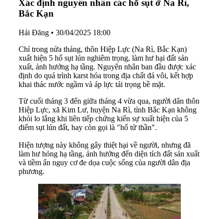
Xác định nguyên nhân các hố sụt ở Na Rì,
Bắc Kạn
Hải Đăng
•
30/04/2025 18:00
Chỉ trong nửa tháng, thôn Hiệp Lực (Na Rì, Bắc Kạn)
xuất hiện 5 hố sụt lún nghiêm trọng, làm hư hại đất sản
xuất, ảnh hưởng hạ tầng. Nguyên nhân ban đầu được xác
định do quá trình karst hóa trong địa chất đá vôi, kết hợp
khai thác nước ngầm và áp lực tải trọng bề mặt.
Từ cuối tháng 3 đến giữa tháng 4 vừa qua, người dân thôn
Hiệp Lực, xã Kim Lư, huyện Na Rì, tỉnh Bắc Kạn không
khỏi lo lắng khi liên tiếp chứng kiến sự xuất hiện của 5
điểm sụt lún đất, hay còn gọi là "hố tử thần".
Hiện tượng này không gây thiệt hại về người, nhưng đã
làm hư hỏng hạ tầng, ảnh hưởng đến diện tích đất sản xuất
và tiềm ẩn nguy cơ đe dọa cuộc sống của người dân địa
phương.