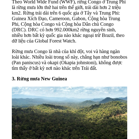
Theo World Wide Fund (WWF), rừng Congo ở Trung Phi
là rừng mưa lớn thứ hai trên thế giới, trải dài hơn 2 triệu
km2. Rừng trải dài trên 6 quốc gia ở Tây và Trung Phi:
Guinea Xích Đạo, Cameroon, Gabon, Cộng hòa Trung
Phi, Cộng hòa Congo và Cộng hòa Dân chủ Congo
(DRC). DRC có hơn 992.000km2 rừng nguyên sinh,
nhiều hơn bất kỳ quốc gia nào khác ngoại trừ Brazil, theo
dữ liệu của Global Forest Watch.
Rừng mưa Congo là nhà của khỉ đột, voi và hàng ngàn
loài khác. Nhiều loài trong số này, chẳng hạn như bonobos
(Pan paniscus) và okapi (Okapia johnstoni), không được
tìm thấy ở bất kỳ nơi nào khác trên Trái đất.
3. Rừng mưa New Guinea