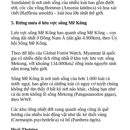
Sundaland là nơi sinh sống của nhiều loài bao gồm đười
ươi, cóc cầu vồng Bornean (Ansonia latidisca) và hoa xác
chết (Rafflesia arnoldi) – loài hoa lớn nhất thế giới.
5. Rừng mưa ở lưu vực sông Mê Kông
Lưu vực sông Mê Kông bao quanh sông Mê Kông – con
sông dài nhất ở Đông Nam Á (dài gần 4.900km), theo Ủy
hội Sông Mê Kông.
Theo dữ liệu của Global Forest Watch, Myanmar là quốc
gia có nhiều diện tích rừng nhất ở khu vực lưu vực sông
Mekong, với khoảng 134.000km2 rừng mưa nguyên sinh
nằm trong biên giới.
Sông Mê Kông là nơi sinh sống của hơn 1.000 loài cá
nước ngọt, bao gồm cả những loài có nguy cơ tuyệt chủng
không thể tìm thấy ở bất kỳ nơi nào khác, chẳng hạn như
cá da trơn khổng lồ sông Mekong (Pangasianodon gigas),
theo WWF.
Các khu rừng nhiệt đới xung quanh sông cũng là quê
hương của nhiều loài động vật như tắc kè đuôi vàng
(Cnemaspis psychedelica) và hổ (Panthera tigris).
Hoài Thương