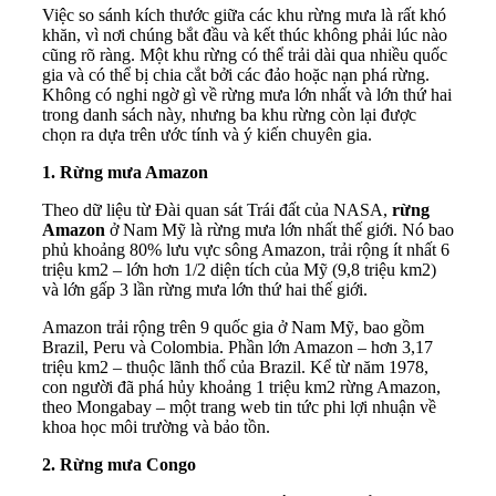
Việc so sánh kích thước giữa các khu rừng mưa là rất khó
khăn, vì nơi chúng bắt đầu và kết thúc không phải lúc nào
cũng rõ ràng. Một khu rừng có thể trải dài qua nhiều quốc
gia và có thể bị chia cắt bởi các đảo hoặc nạn phá rừng.
Không có nghi ngờ gì về rừng mưa lớn nhất và lớn thứ hai
trong danh sách này, nhưng ba khu rừng còn lại được
chọn ra dựa trên ước tính và ý kiến ​​chuyên gia.
1. Rừng mưa Amazon
Theo dữ liệu từ Đài quan sát Trái đất của NASA,
rừng
Amazon
ở Nam Mỹ là rừng mưa lớn nhất thế giới. Nó bao
phủ khoảng 80% lưu vực sông Amazon, trải rộng ít nhất 6
triệu km2 – lớn hơn 1/2 diện tích của Mỹ (9,8 triệu km2)
và lớn gấp 3 lần rừng mưa lớn thứ hai thế giới.
Amazon trải rộng trên 9 quốc gia ở Nam Mỹ, bao gồm
Brazil, Peru và Colombia. Phần lớn Amazon – hơn 3,17
triệu km2 – thuộc lãnh thổ của Brazil. Kể từ năm 1978,
con người đã phá hủy khoảng 1 triệu km2 rừng Amazon,
theo Mongabay – một trang web tin tức phi lợi nhuận về
khoa học môi trường và bảo tồn.
2. Rừng mưa Congo