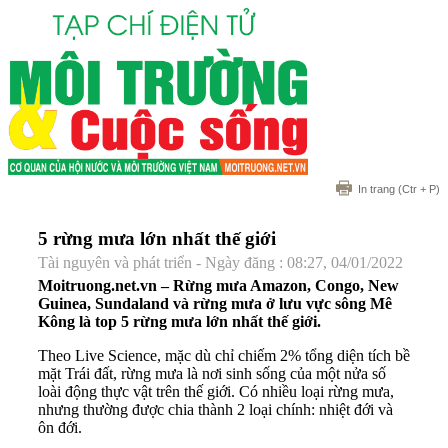
In trang
(Ctr + P)
5 rừng mưa lớn nhất thế giới
Tài nguyên và phát triển - Ngày đăng : 08:27, 04/01/2022
Moitruong.net.vn – Rừng mưa Amazon, Congo, New
Guinea, Sundaland và rừng mưa ở lưu vực sông Mê
Kông là top 5 rừng mưa lớn nhất thế giới.
Theo Live Science, mặc dù chỉ chiếm 2% tổng diện tích bề
mặt Trái đất, rừng mưa là nơi sinh sống của một nửa số
loài động thực vật trên thế giới. Có nhiều loại rừng mưa,
nhưng thường được chia thành 2 loại chính: nhiệt đới và
ôn đới.