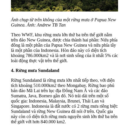
Ảnh chụp từ trên không của một rừng mưa ở Papua New
Guinea. Ảnh: Andrew TB Tan
Theo WWF, khu rừng mưa lớn thứ ba trên thế giới nằm
trên đảo New Guinea, được chia thành hai phần: Nửa phía
đông là một phần của Papua New Guinea và nửa phía tây
là một phần của Indonesia. Hòn đảo này có diện tích
khoảng 786.000km2 và là nơi sinh sống của ít nhất 5% các
loài động thực vật trên thế giới.
4. Rừng mưa Sundaland
Rừng Sundaland là rừng mưa lớn nhất tiếp theo, với diện
tích khoảng 510.000km2 theo Mongabay. Rừng bao phủ
bán đảo Mã Lai trên lục địa Đông Nam Á và các đảo
Sumatra, Java, Borneo gần đó. Nó trải dài trên một số
quốc gia: Indonesia, Malaysia, Brunei, Thái Lan và
Singapore. Indonesia là đất nước có 2 rừng mưa riêng biệt:
Sundaland và rừng New Guinea đã nói ở trên. Quốc gia
này còn có diện tích rừng mưa nguyên sinh lớn thứ ba trên
thế giới với hơn 840.000 km2.