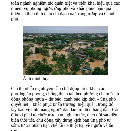
toàn ngành nghiêm túc quán triệt và triển khai hiệu quả các
nhiệm vụ phòng ngừa, ứng phó và khắc phục hậu quả
thiên tai theo tinh thần chỉ đạo của Trung ương và Chính
phủ.
Ảnh minh họa
Chỉ thị nhấn mạnh yêu cầu chủ động triển khai các
phương án phòng, chống thiên tai theo phương châm “chủ
động phòng ngừa – dự báo, cảnh báo kịp thời – ứng phó
quyết liệt – khắc phục khẩn trương, hiệu quả”, trong đó
lấy bảo vệ tính mạng người dân làm ưu tiên hàng đầu. Các
đơn vị phải tổ chức trực ban nghiêm túc, theo dõi sát diễn
biến thời tiết, chủ động xây dựng kịch bản ứng phó từ
sớm, từ xa nhằm hạn chế tối đa thiệt hại về người và tài
sản.