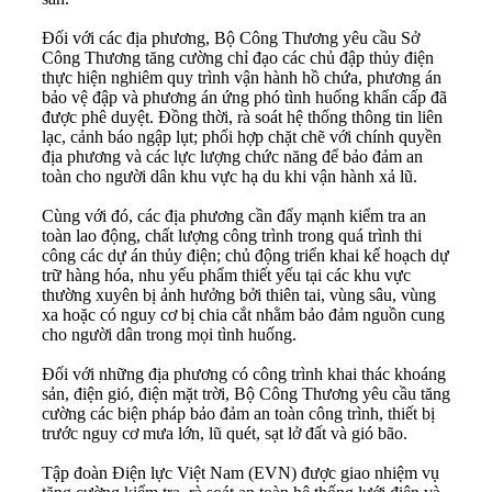
Đối với các địa phương, Bộ Công Thương yêu cầu Sở
Công Thương tăng cường chỉ đạo các chủ đập thủy điện
thực hiện nghiêm quy trình vận hành hồ chứa, phương án
bảo vệ đập và phương án ứng phó tình huống khẩn cấp đã
được phê duyệt. Đồng thời, rà soát hệ thống thông tin liên
lạc, cảnh báo ngập lụt; phối hợp chặt chẽ với chính quyền
địa phương và các lực lượng chức năng để bảo đảm an
toàn cho người dân khu vực hạ du khi vận hành xả lũ.
Cùng với đó, các địa phương cần đẩy mạnh kiểm tra an
toàn lao động, chất lượng công trình trong quá trình thi
công các dự án thủy điện; chủ động triển khai kế hoạch dự
trữ hàng hóa, nhu yếu phẩm thiết yếu tại các khu vực
thường xuyên bị ảnh hưởng bởi thiên tai, vùng sâu, vùng
xa hoặc có nguy cơ bị chia cắt nhằm bảo đảm nguồn cung
cho người dân trong mọi tình huống.
Đối với những địa phương có công trình khai thác khoáng
sản, điện gió, điện mặt trời, Bộ Công Thương yêu cầu tăng
cường các biện pháp bảo đảm an toàn công trình, thiết bị
trước nguy cơ mưa lớn, lũ quét, sạt lở đất và gió bão.
Tập đoàn Điện lực Việt Nam (EVN) được giao nhiệm vụ