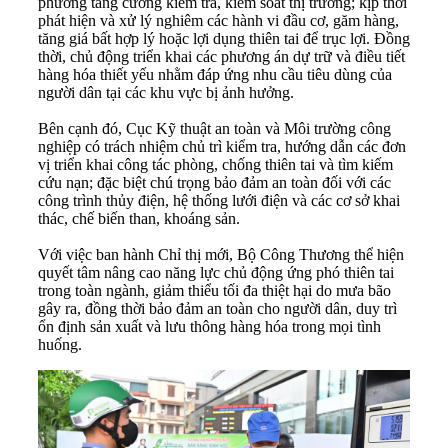
phương tăng cường kiểm tra, kiểm soát thị trường; kịp thời
phát hiện và xử lý nghiêm các hành vi đầu cơ, găm hàng,
tăng giá bất hợp lý hoặc lợi dụng thiên tai để trục lợi. Đồng
thời, chủ động triển khai các phương án dự trữ và điều tiết
hàng hóa thiết yếu nhằm đáp ứng nhu cầu tiêu dùng của
người dân tại các khu vực bị ảnh hưởng.
Bên cạnh đó, Cục Kỹ thuật an toàn và Môi trường công
nghiệp có trách nhiệm chủ trì kiểm tra, hướng dẫn các đơn
vị triển khai công tác phòng, chống thiên tai và tìm kiếm
cứu nạn; đặc biệt chú trọng bảo đảm an toàn đối với các
công trình thủy điện, hệ thống lưới điện và các cơ sở khai
thác, chế biến than, khoáng sản.
Với việc ban hành Chỉ thị mới, Bộ Công Thương thể hiện
quyết tâm nâng cao năng lực chủ động ứng phó thiên tai
trong toàn ngành, giảm thiểu tối đa thiệt hại do mưa bão
gây ra, đồng thời bảo đảm an toàn cho người dân, duy trì
ổn định sản xuất và lưu thông hàng hóa trong mọi tình
huống.