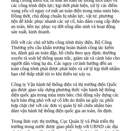
tăng cường kiểm tra, rà soát an toàn hệ thống lưới điện và
các công trình điện lực; kịp thời phát hiện, xử lý các điểm
xung yếu có nguy cơ mất an toàn điện trong mùa mưa bão.
Đồng thời, chủ động chuẩn bị nhân lực, vật tư, phương
tiện để khắc phục nhanh các sự cố, bảo đảm cung cấp điện
an toàn, liên tục phục vụ đời sống dân sinh và hoạt động
sản xuất, kinh doanh.
Đối với các chủ sở hữu công trình thủy điện, Bộ Công
Thương yêu cầu khẩn trương hoàn thành công tác kiểm
tra, đánh giá an toàn đập, hồ chứa theo quy định; thường
xuyên rà soát hệ thống quan trắc, giám sát và cảnh báo cho
người dân vùng hạ du. Các nguy cơ ảnh hưởng đến an
toàn công trình phải được phát hiện và xử lý kịp thời nhằm
hạn chế thấp nhất rủi ro khi thiên tai xảy ra.
Công ty Vận hành hệ thống điện và thị trường điện Quốc
gia được giao xây dựng phương thức vận hành hệ thống
điện quốc gia trong mùa mưa bão; chủ động xây dựng các
kịch bản ứng phó với sự cố lớn do thiên tai gây ra; phối
hợp chặt chẽ với các đơn vị quản lý hồ chứa nhằm bảo
đảm vận hành hệ thống điện quốc gia an toàn, ổn định.
Trong lĩnh vực thị trường, Cục Quản lý và Phát triển thị
trường trong nước được giao phối hợp với UBND các địa