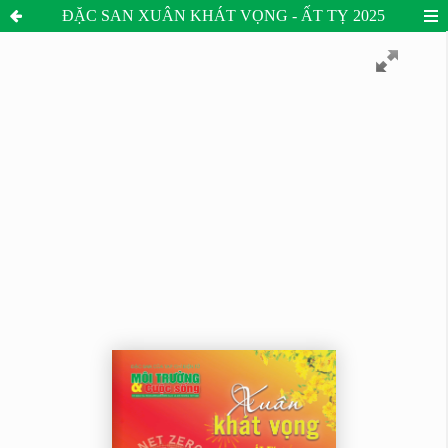
ĐẶC SAN XUÂN KHÁT VỌNG - ẤT TỴ 2025