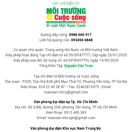
Đường dây nóng:
0986 666 917
Liên hệ quảng cáo:
093456 6848
Cơ quan chủ quản: Trung ương Hội Nước và Môi trường Việt Nam.
Giấy phép hoạt động Tạp chí điện tử số 39/GP-BTTTT; Cấp ngày 20/01/2025
Giấy phép sửa đổi, bổ sung số: 66/GP-BVHTTDL ngày 19/05/2026
Tổng Biên Tập:
Nguyễn Văn Toàn
Tạp chí điện tử Môi trường và Cuộc sống
Tòa soạn : P.209, Tòa nhà B3D phố Mạc Thái Tổ, Phường Yên Hòa, TP. Hà Nội
Điện thoại: 024 22 43 28 47 – Fax: 02462810979 - Email:
toasoan.mtcs@gmail.com
Văn phòng đại diện tại Tp. Hồ Chí Minh:
Địa chỉ: Số 3/8A, đường 25A, phường Tân Hưng, TP. Hồ Chí Minh
Điện thoại: 0912.445.383
Email: toasoan.mtcspn@gmail.com
Văn phòng đại diện Khu vực Nam Trung Bộ: