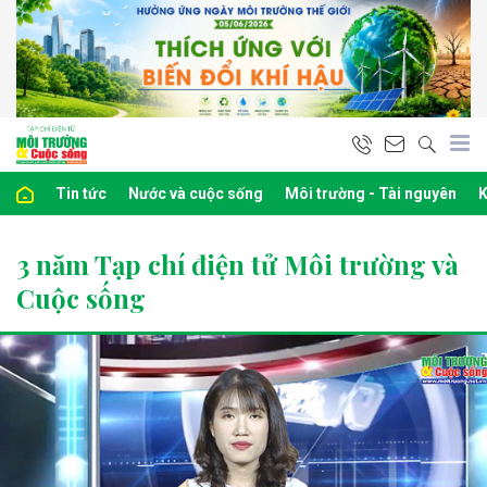
Tin tức
Nước và cuộc sống
Môi trường - Tài nguyên
K
3 năm Tạp chí điện tử Môi trường và
Cuộc sống