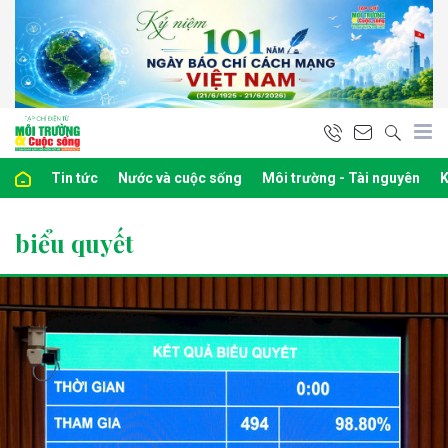
Tin tức
Nước và cuộc sống
Môi trường - Tài nguyên
K
biểu quyết