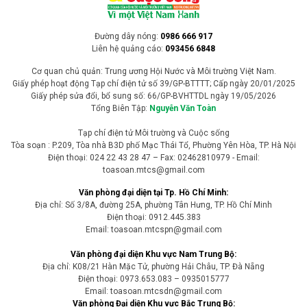
Đường dây nóng:
0986 666 917
Liên hệ quảng cáo:
093456 6848
Cơ quan chủ quản: Trung ương Hội Nước và Môi trường Việt Nam.
Giấy phép hoạt động Tạp chí điện tử số 39/GP-BTTTT; Cấp ngày 20/01/2025
Giấy phép sửa đổi, bổ sung số: 66/GP-BVHTTDL ngày 19/05/2026
Tổng Biên Tập:
Nguyễn Văn Toàn
Tạp chí điện tử Môi trường và Cuộc sống
Tòa soạn : P.209, Tòa nhà B3D phố Mạc Thái Tổ, Phường Yên Hòa, TP. Hà Nội
Điện thoại: 024 22 43 28 47 – Fax: 02462810979 - Email:
toasoan.mtcs@gmail.com
Văn phòng đại diện tại Tp. Hồ Chí Minh:
Địa chỉ: Số 3/8A, đường 25A, phường Tân Hưng, TP. Hồ Chí Minh
Điện thoại: 0912.445.383
Email: toasoan.mtcspn@gmail.com
Văn phòng đại diện Khu vực Nam Trung Bộ:
Địa chỉ: K08/21 Hàn Mặc Tử, phường Hải Châu, TP. Đà Nẵng
Điện thoại: 0973.653.083 – 0935015777
Email: toasoan.mtcsdn@gmail.com
Văn phòng Đại diện Khu vực Bắc Trung Bộ: