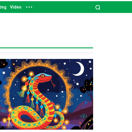
ường
Video