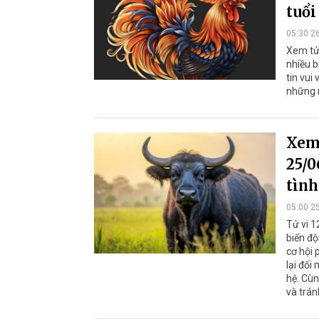
tuổi
05:30 2
Xem tử 
nhiều b
tin vui
những r
Xem 
25/0
tình
05:00 2
Tử vi 1
biến độ
cơ hội 
lại đối
hệ. Cù
và trán