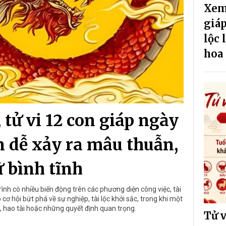
Xem 
giáp
lộc 
hoa
tử vi 12 con giáp ngày
n dễ xảy ra mâu thuẫn,
 bình tĩnh
nh có nhiều biến động trên các phương diện công việc, tài
cơ hội bứt phá về sự nghiệp, tài lộc khởi sắc, trong khi một
i, hao tài hoặc những quyết định quan trọng.
Tử v