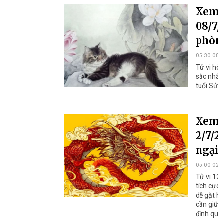
Xem 
08/7
phòn
05:30 0
Tử vi h
sắc nhấ
tuổi Sử
Xem 
2/7/
ngại
05:00 0
Tử vi 1
tích cự
dễ gặt 
cần giữ
định qu