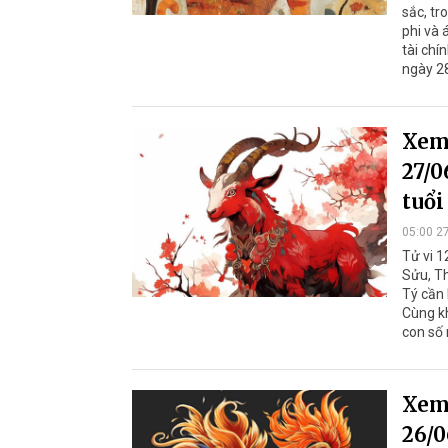
sắc, tr
phi và 
tài chí
ngày 2
Xem 
27/0
tuổi
05:00 2
Tử vi 1
Sửu, Th
Tý cần 
Cùng kh
con số
Xem 
26/0