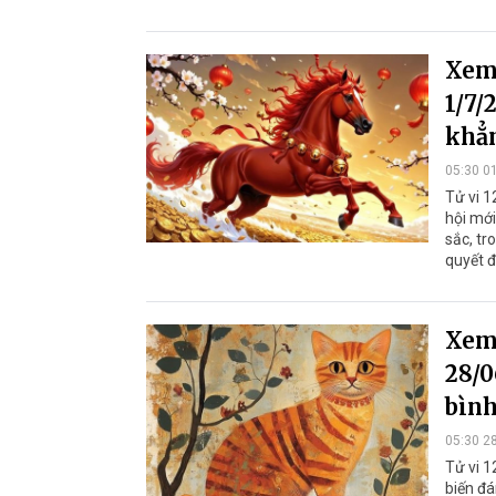
Xem 
1/7/
khẳn
05:30 0
Tử vi 1
hội mới
sắc, tr
quyết đ
Xem 
28/0
bình
05:30 2
Tử vi 1
biến đá