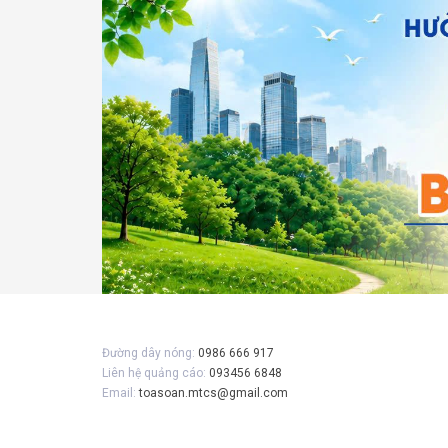
Đường dây nóng:
0986 666 917
Liên hệ quảng cáo:
093456 6848
Email:
toasoan.mtcs@gmail.com