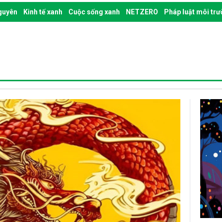
nguyên
Kinh tế xanh
Cuộc sống xanh
NETZERO
Pháp luật môi tr