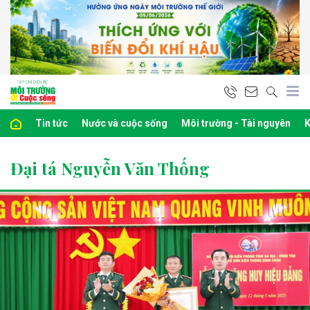
Tin tức
Nước và cuộc sống
Môi trường - Tài nguyên
K
Đại tá Nguyễn Văn Thống