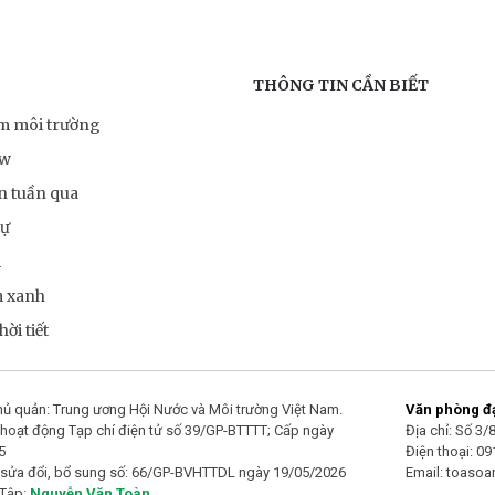
THÔNG TIN CẦN BIẾT
ểm môi trường
ow
n tuần qua
sự
m
m xanh
ời tiết
ủ quản: Trung ương Hội Nước và Môi trường Việt Nam.
Văn phòng đại
hoạt động Tạp chí điện tử số 39/GP-BTTTT; Cấp ngày
Địa chỉ: Số 3
5
Điện thoại: 0
 sửa đổi, bổ sung số: 66/GP-BVHTTDL ngày 19/05/2026
Email: toaso
 Tập:
Nguyễn Văn Toàn