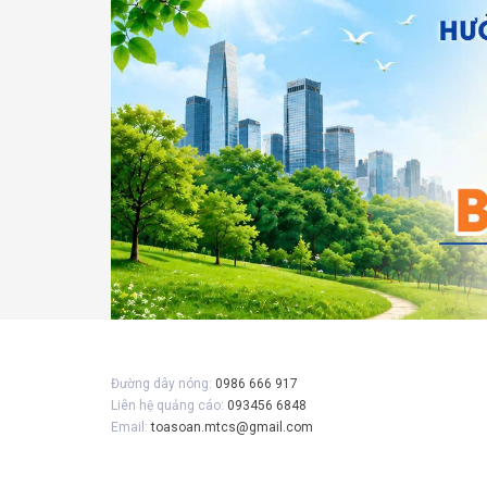
Đường dây nóng:
0986 666 917
Liên hệ quảng cáo:
093456 6848
Email:
toasoan.mtcs@gmail.com