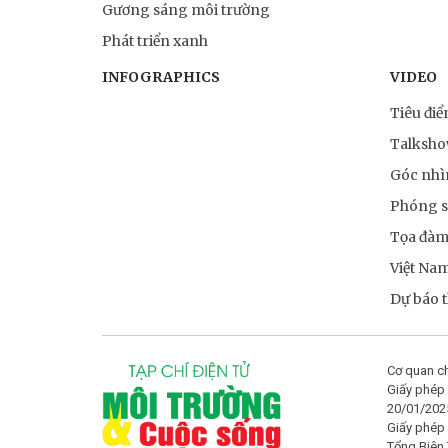
Gương sáng môi trường
Phát triển xanh
INFOGRAPHICS
VIDEO
Tiêu đi
Talksh
Góc nhì
Phóng 
Tọa đà
Việt Na
Dự báo th
Cơ quan ch
Giấy phép 
20/01/202
Giấy phép
Tổng Biên