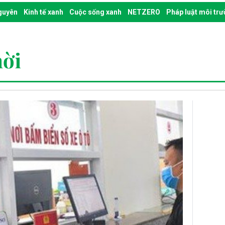
nguyên
Kinh tế xanh
Cuộc sống xanh
NETZERO
Pháp luật môi tr
hời