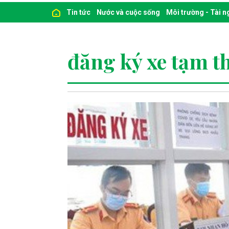
Tin tức
Nước và cuộc sống
Môi trường - Tài 
đăng ký xe tạm t