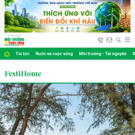
Tin tức
Nước và cuộc sống
Môi trường - Tài nguyên
K
FestiHome