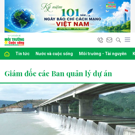
Tin tức
Nước và cuộc sống
Môi trường - Tài nguyên
K
Giám đốc các Ban quản lý dự án