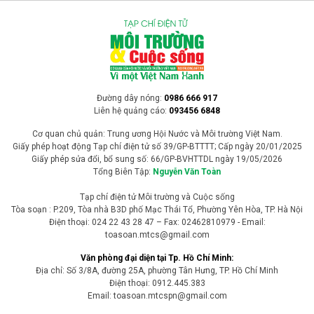
Đường dây nóng:
0986 666 917
Liên hệ quảng cáo:
093456 6848
Cơ quan chủ quản: Trung ương Hội Nước và Môi trường Việt Nam.
Giấy phép hoạt động Tạp chí điện tử số 39/GP-BTTTT; Cấp ngày 20/01/2025
Giấy phép sửa đổi, bổ sung số: 66/GP-BVHTTDL ngày 19/05/2026
Tổng Biên Tập:
Nguyễn Văn Toàn
Tạp chí điện tử Môi trường và Cuộc sống
Tòa soạn : P.209, Tòa nhà B3D phố Mạc Thái Tổ, Phường Yên Hòa, TP. Hà Nội
Điện thoại: 024 22 43 28 47 – Fax: 02462810979 - Email:
toasoan.mtcs@gmail.com
Văn phòng đại diện tại Tp. Hồ Chí Minh:
Địa chỉ: Số 3/8A, đường 25A, phường Tân Hưng, TP. Hồ Chí Minh
Điện thoại: 0912.445.383
Email: toasoan.mtcspn@gmail.com