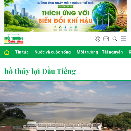
Tin tức
Nước và cuộc sống
Môi trường - Tài nguyên
K
hồ thủy lợi Dầu Tiếng