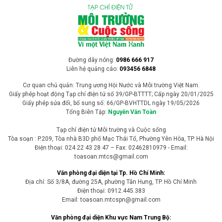
Đường dây nóng:
0986 666 917
Liên hệ quảng cáo:
093456 6848
Cơ quan chủ quản: Trung ương Hội Nước và Môi trường Việt Nam.
Giấy phép hoạt động Tạp chí điện tử số 39/GP-BTTTT; Cấp ngày 20/01/2025
Giấy phép sửa đổi, bổ sung số: 66/GP-BVHTTDL ngày 19/05/2026
Tổng Biên Tập:
Nguyễn Văn Toàn
Tạp chí điện tử Môi trường và Cuộc sống
Tòa soạn : P.209, Tòa nhà B3D phố Mạc Thái Tổ, Phường Yên Hòa, TP. Hà Nội
Điện thoại: 024 22 43 28 47 – Fax: 02462810979 - Email:
toasoan.mtcs@gmail.com
Văn phòng đại diện tại Tp. Hồ Chí Minh:
Địa chỉ: Số 3/8A, đường 25A, phường Tân Hưng, TP. Hồ Chí Minh
Điện thoại: 0912.445.383
Email: toasoan.mtcspn@gmail.com
Văn phòng đại diện Khu vực Nam Trung Bộ: