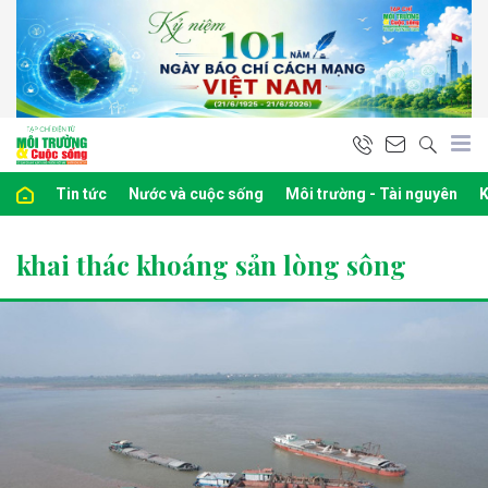
Tin tức
Nước và cuộc sống
Môi trường - Tài nguyên
K
khai thác khoáng sản lòng sông