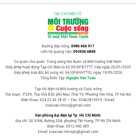
Đường dây nóng:
0986 666 917
Liên hệ quảng cáo:
093456 6848
Cơ quan chủ quản: Trung ương Hội Nước và Môi trường Việt Nam.
Giấy phép hoạt động Tạp chí điện tử số 39/GP-BTTTT; Cấp ngày 20/01/2025
Giấy phép sửa đổi, bổ sung số: 66/GP-BVHTTDL ngày 19/05/2026
Tổng Biên Tập:
Nguyễn Văn Toàn
Tạp chí điện tử Môi trường và Cuộc sống
Tòa soạn : P.209, Tòa nhà B3D phố Mạc Thái Tổ, Phường Yên Hòa, TP. Hà Nội
Điện thoại: 024 22 43 28 47 – Fax: 02462810979 - Email:
toasoan.mtcs@gmail.com
Văn phòng đại diện tại Tp. Hồ Chí Minh:
Địa chỉ: Số 3/8A, đường 25A, phường Tân Hưng, TP. Hồ Chí Minh
Điện thoại: 0912.445.383
Email: toasoan.mtcspn@gmail.com