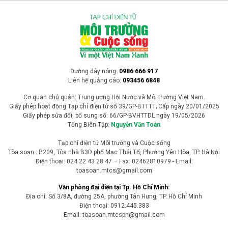
Đường dây nóng:
0986 666 917
Liên hệ quảng cáo:
093456 6848
Cơ quan chủ quản: Trung ương Hội Nước và Môi trường Việt Nam.
Giấy phép hoạt động Tạp chí điện tử số 39/GP-BTTTT; Cấp ngày 20/01/2025
Giấy phép sửa đổi, bổ sung số: 66/GP-BVHTTDL ngày 19/05/2026
Tổng Biên Tập:
Nguyễn Văn Toàn
Tạp chí điện tử Môi trường và Cuộc sống
Tòa soạn : P.209, Tòa nhà B3D phố Mạc Thái Tổ, Phường Yên Hòa, TP. Hà Nội
Điện thoại: 024 22 43 28 47 – Fax: 02462810979 - Email:
toasoan.mtcs@gmail.com
Văn phòng đại diện tại Tp. Hồ Chí Minh:
Địa chỉ: Số 3/8A, đường 25A, phường Tân Hưng, TP. Hồ Chí Minh
Điện thoại: 0912.445.383
Email: toasoan.mtcspn@gmail.com