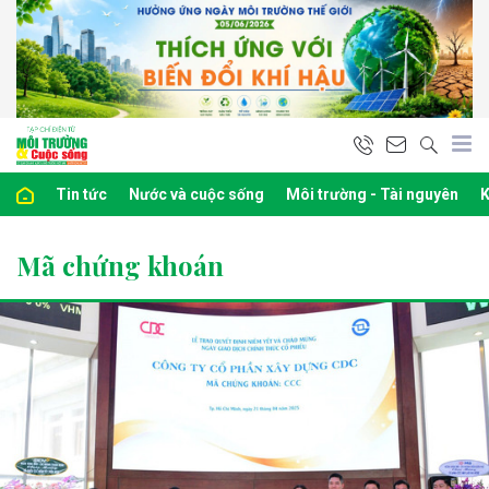
Tin tức
Nước và cuộc sống
Môi trường - Tài nguyên
K
Mã chứng khoán