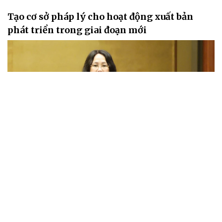
Tạo cơ sở pháp lý cho hoạt động xuất bản
phát triển trong giai đoạn mới
Theo Tờ trình, việc hình thành mô hình cơ quan xuất bản, truyền
thông chủ lực quốc gia sẽ góp phần tăng cường liên kết, tập trung
nguồn lực, nâng cao năng lực cạnh tranh và từng bước xây dựng
các tổ chức xuất bản có quy mô lớn, hoạt động đa nền tảng, đáp