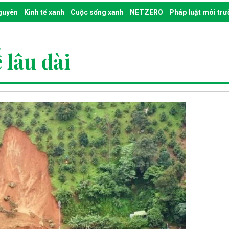
nguyên
Kinh tế xanh
Cuộc sống xanh
NETZERO
Pháp luật môi tr
 lâu dài