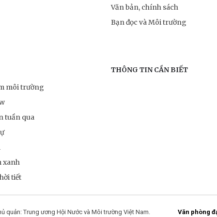
Văn bản, chính sách
Bạn đọc và Môi trường
THÔNG TIN CẦN BIẾT
ểm môi trường
ow
n tuần qua
sự
m
m xanh
ời tiết
ủ quản: Trung ương Hội Nước và Môi trường Việt Nam.
Văn phòng đại