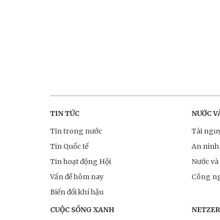
TIN TỨC
NƯỚC V
Tin trong nước
Tài ngu
Tin Quốc tế
An ninh
Tin hoạt động Hội
Nước và
Vấn đề hôm nay
Công ng
Biến đổi khí hậu
CUỘC SỐNG XANH
NETZE