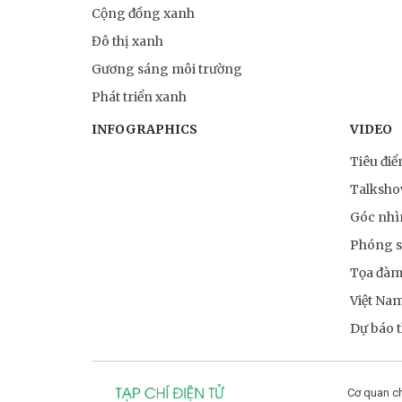
Cộng đồng xanh
Đô thị xanh
Gương sáng môi trường
Phát triển xanh
INFOGRAPHICS
VIDEO
Tiêu đi
Talksh
Góc nhì
Phóng 
Tọa đà
Việt Na
Dự báo th
Cơ quan ch