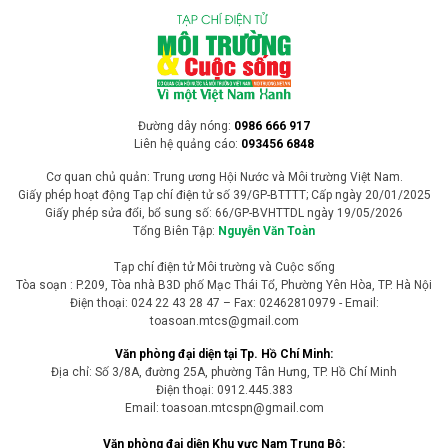
Đường dây nóng:
0986 666 917
Liên hệ quảng cáo:
093456 6848
Cơ quan chủ quản: Trung ương Hội Nước và Môi trường Việt Nam.
Giấy phép hoạt động Tạp chí điện tử số 39/GP-BTTTT; Cấp ngày 20/01/2025
Giấy phép sửa đổi, bổ sung số: 66/GP-BVHTTDL ngày 19/05/2026
Tổng Biên Tập:
Nguyễn Văn Toàn
Tạp chí điện tử Môi trường và Cuộc sống
Tòa soạn : P.209, Tòa nhà B3D phố Mạc Thái Tổ, Phường Yên Hòa, TP. Hà Nội
Điện thoại: 024 22 43 28 47 – Fax: 02462810979 - Email:
toasoan.mtcs@gmail.com
Văn phòng đại diện tại Tp. Hồ Chí Minh:
Địa chỉ: Số 3/8A, đường 25A, phường Tân Hưng, TP. Hồ Chí Minh
Điện thoại: 0912.445.383
Email: toasoan.mtcspn@gmail.com
Văn phòng đại diện Khu vực Nam Trung Bộ: