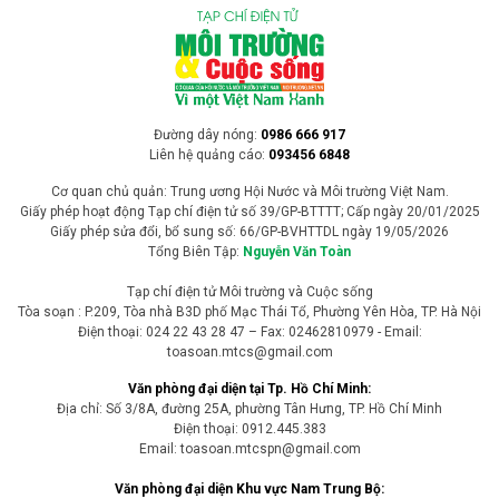
Đường dây nóng:
0986 666 917
Liên hệ quảng cáo:
093456 6848
Cơ quan chủ quản: Trung ương Hội Nước và Môi trường Việt Nam.
Giấy phép hoạt động Tạp chí điện tử số 39/GP-BTTTT; Cấp ngày 20/01/2025
Giấy phép sửa đổi, bổ sung số: 66/GP-BVHTTDL ngày 19/05/2026
Tổng Biên Tập:
Nguyễn Văn Toàn
Tạp chí điện tử Môi trường và Cuộc sống
Tòa soạn : P.209, Tòa nhà B3D phố Mạc Thái Tổ, Phường Yên Hòa, TP. Hà Nội
Điện thoại: 024 22 43 28 47 – Fax: 02462810979 - Email:
toasoan.mtcs@gmail.com
Văn phòng đại diện tại Tp. Hồ Chí Minh:
Địa chỉ: Số 3/8A, đường 25A, phường Tân Hưng, TP. Hồ Chí Minh
Điện thoại: 0912.445.383
Email: toasoan.mtcspn@gmail.com
Văn phòng đại diện Khu vực Nam Trung Bộ: