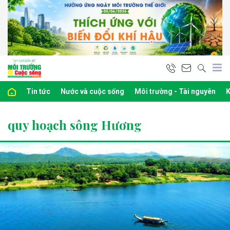
Tin tức
Nước và cuộc sống
Môi trường - Tài nguyên
K
quy hoạch sông Hương