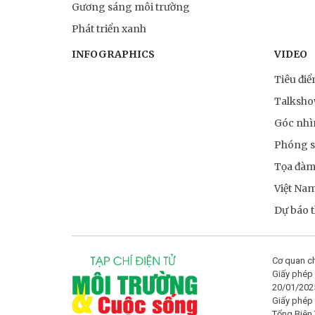
Gương sáng môi trường
Phát triển xanh
INFOGRAPHICS
VIDEO
Tiêu đi
Talksh
Góc nhì
Phóng 
Tọa đà
Việt Na
Dự báo th
Cơ quan ch
Giấy phép 
20/01/202
Giấy phép
Tổng Biên