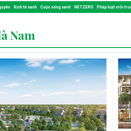
nguyên
Kinh tế xanh
Cuộc sống xanh
NETZERO
Pháp luật môi tr
Hà Nam