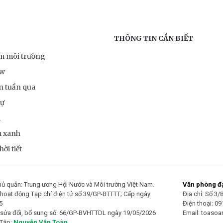
THÔNG TIN CẦN BIẾT
ểm môi trường
ow
n tuần qua
sự
m
m xanh
ời tiết
ủ quản: Trung ương Hội Nước và Môi trường Việt Nam.
Văn phòng đại
hoạt động Tạp chí điện tử số 39/GP-BTTTT; Cấp ngày
Địa chỉ: Số 3
5
Điện thoại: 0
 sửa đổi, bổ sung số: 66/GP-BVHTTDL ngày 19/05/2026
Email: toaso
 Tập:
Nguyễn Văn Toàn