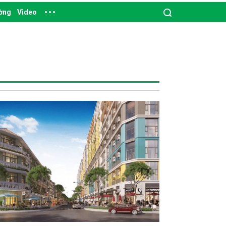
ường
Video