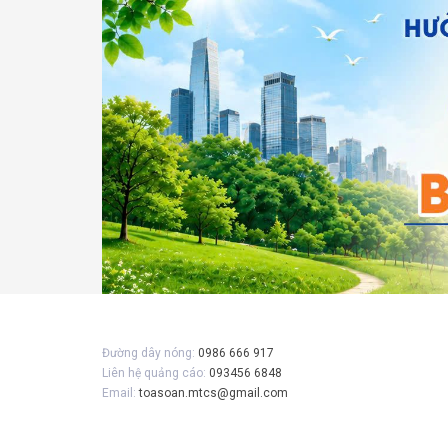
Đường dây nóng:
0986 666 917
Liên hệ quảng cáo:
093456 6848
Email:
toasoan.mtcs@gmail.com