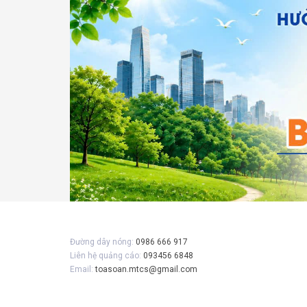
Đường dây nóng:
0986 666 917
Liên hệ quảng cáo:
093456 6848
Email:
toasoan.mtcs@gmail.com