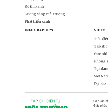
Đô thị xanh
Gương sáng môi trường
Phát triển xanh
INFOGRAPHICS
VIDEO
Tiêu đi
Talksh
Góc nhì
Phóng 
Tọa đà
Việt Na
Dự báo th
Cơ quan ch
Giấy phép 