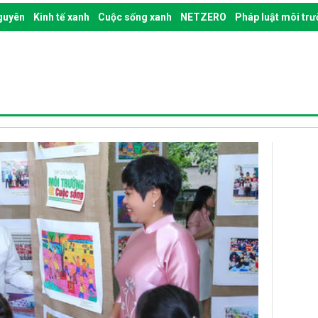
nguyên
Kinh tế xanh
Cuộc sống xanh
NETZERO
Pháp luật môi tr