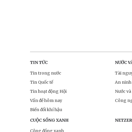
TIN TỨC
NƯỚC V
Tin trong nước
Tài ngu
Tin Quốc tế
An ninh
Tin hoạt động Hội
Nước và
Vấn đề hôm nay
Công ng
Biến đổi khí hậu
CUỘC SỐNG XANH
NETZE
Cộng đồng xanh