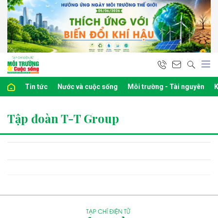
Tin tức
Nước và cuộc sống
Môi trường - Tài nguyên
K
Tập đoàn T-T Group