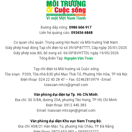
Đường dây nóng:
0986 666 917
Liên hệ quảng cáo:
093456 6848
Cơ quan chủ quản: Trung ương Hội Nước và Môi trường Việt Nam.
Giấy phép hoạt động Tạp chí điện tử số 39/GP-BTTTT; Cấp ngày 20/01/2025
Giấy phép sửa đổi, bổ sung số: 66/GP-BVHTTDL ngày 19/05/2026
Tổng Biên Tập:
Nguyễn Văn Toàn
Tạp chí điện tử Môi trường và Cuộc sống
Tòa soạn : P.209, Tòa nhà B3D phố Mạc Thái Tổ, Phường Yên Hòa, TP. Hà Nội
Điện thoại: 024 22 43 28 47 – Fax: 02462810979 - Email:
toasoan.mtcs@gmail.com
Văn phòng đại diện tại Tp. Hồ Chí Minh:
Địa chỉ: Số 3/8A, đường 25A, phường Tân Hưng, TP. Hồ Chí Minh
Điện thoại: 0912.445.383
Email: toasoan.mtcspn@gmail.com
Văn phòng đại diện Khu vực Nam Trung Bộ:
Địa chỉ: K08/21 Hàn Mặc Tử, phường Hải Châu, TP. Đà Nẵng
Điện thoại: 0973.653.083 – 0935015777