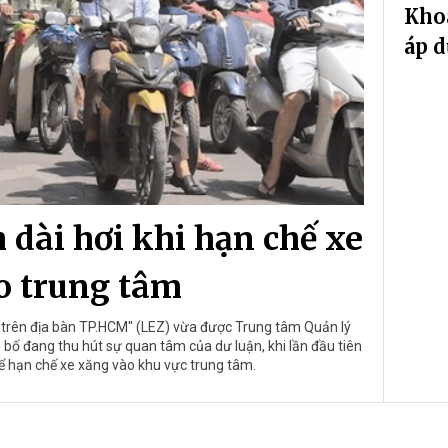
Khoa
áp d
 dài hơi khi hạn chế xe
o trung tâm
g trên địa bàn TP.HCM" (LEZ) vừa được Trung tâm Quản lý
ố đang thu hút sự quan tâm của dư luận, khi lần đầu tiên
để hạn chế xe xăng vào khu vực trung tâm.