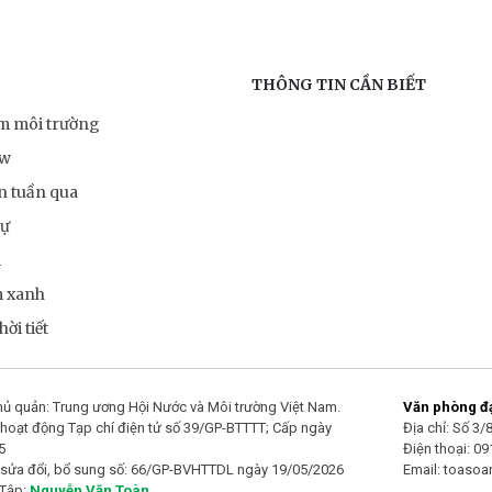
THÔNG TIN CẦN BIẾT
ểm môi trường
ow
n tuần qua
sự
m
m xanh
ời tiết
ủ quản: Trung ương Hội Nước và Môi trường Việt Nam.
Văn phòng đại
hoạt động Tạp chí điện tử số 39/GP-BTTTT; Cấp ngày
Địa chỉ: Số 3
5
Điện thoại: 0
 sửa đổi, bổ sung số: 66/GP-BVHTTDL ngày 19/05/2026
Email: toaso
 Tập:
Nguyễn Văn Toàn