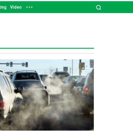
ường
Video