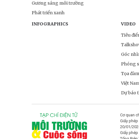
Gương sáng môi trường
Phát triển xanh
INFOGRAPHICS
VIDEO
Tiêu đi
Talksh
Góc nhì
Phóng 
Tọa đà
Việt Na
Dự báo th
Cơ quan ch
Giấy phép 
20/01/202
Giấy phép
Tổng Biên