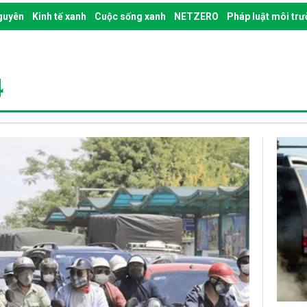
nguyên
Kinh tế xanh
Cuộc sống xanh
NETZERO
Pháp luật môi tr
4