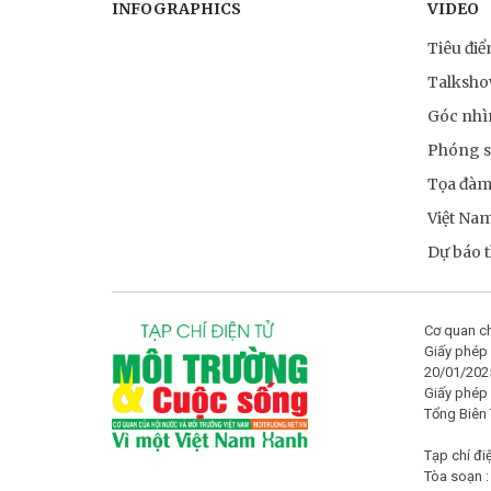
INFOGRAPHICS
VIDEO
Tiêu đi
Talksh
Góc nhì
Phóng 
Tọa đà
Việt Na
Dự báo th
Cơ quan ch
Giấy phép 
20/01/202
Giấy phép
Tổng Biên
Tạp chí đi
Tòa soạn :