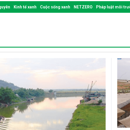
nguyên
Kinh tế xanh
Cuộc sống xanh
NETZERO
Pháp luật môi tr