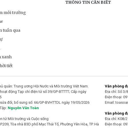
THÔNG TIN CẦN BIẾT
ểm môi trường
ow
n tuần qua
sự
m
m xanh
ời tiết
ủ quản: Trung ương Hội Nước và Môi trường Việt Nam.
Văn phòng đại
hoạt động Tạp chí điện tử số 39/GP-BTTTT; Cấp ngày
Địa chỉ: Số 3
5
Điện thoại: 0
 sửa đổi, bổ sung số: 66/GP-BVHTTDL ngày 19/05/2026
Email: toaso
 Tập:
Nguyễn Văn Toàn
Văn phòng đạ
ện tử Môi trường và Cuộc sống
Địa chỉ: K08/
 P.209, Tòa nhà B3D phố Mạc Thái Tổ, Phường Yên Hòa, TP. Hà
Điện thoại: 0