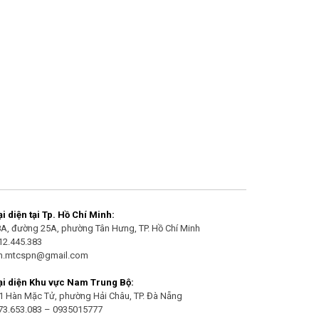
 diện tại Tp. Hồ Chí Minh:
/8A, đường 25A, phường Tân Hưng, TP. Hồ Chí Minh
912.445.383
an.mtcspn@gmail.com
i diện Khu vực Nam Trung Bộ:
21 Hàn Mặc Tử, phường Hải Châu, TP. Đà Nẵng
973.653.083 – 0935015777