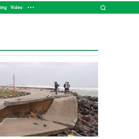
ường
Video