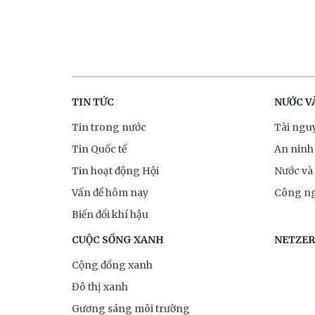
TIN TỨC
NƯỚC V
Tin trong nước
Tài ngu
Tin Quốc tế
An ninh
Tin hoạt động Hội
Nước và
Vấn đề hôm nay
Công ng
Biến đổi khí hậu
CUỘC SỐNG XANH
NETZE
Cộng đồng xanh
Đô thị xanh
Gương sáng môi trường