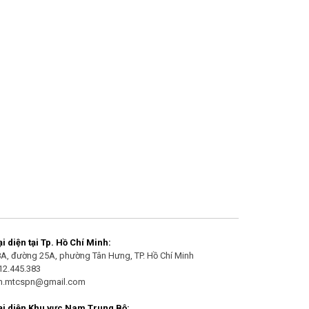
 diện tại Tp. Hồ Chí Minh:
/8A, đường 25A, phường Tân Hưng, TP. Hồ Chí Minh
912.445.383
an.mtcspn@gmail.com
i diện Khu vực Nam Trung Bộ: