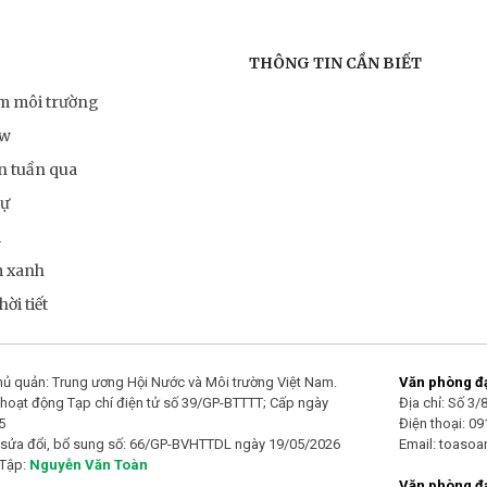
THÔNG TIN CẦN BIẾT
ểm môi trường
ow
n tuần qua
sự
m
m xanh
ời tiết
ủ quản: Trung ương Hội Nước và Môi trường Việt Nam.
Văn phòng đại
hoạt động Tạp chí điện tử số 39/GP-BTTTT; Cấp ngày
Địa chỉ: Số 3
5
Điện thoại: 0
 sửa đổi, bổ sung số: 66/GP-BVHTTDL ngày 19/05/2026
Email: toaso
 Tập:
Nguyễn Văn Toàn
Văn phòng đạ