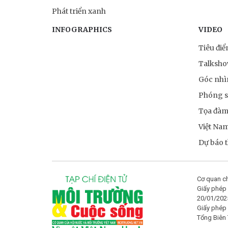
Phát triển xanh
INFOGRAPHICS
VIDEO
Tiêu đi
Talksh
Góc nhì
Phóng 
Tọa đà
Việt Na
Dự báo th
Cơ quan ch
Giấy phép 
20/01/202
Giấy phép
Tổng Biên