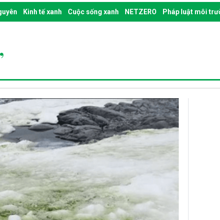
nguyên
Kinh tế xanh
Cuộc sống xanh
NETZERO
Pháp luật môi tr
”