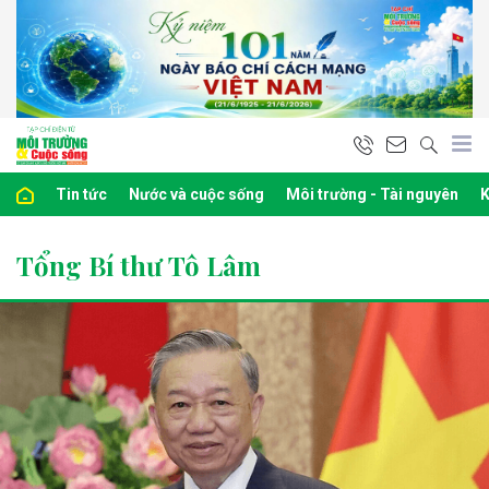
Tin tức
Nước và cuộc sống
Môi trường - Tài nguyên
K
Tổng Bí thư Tô Lâm