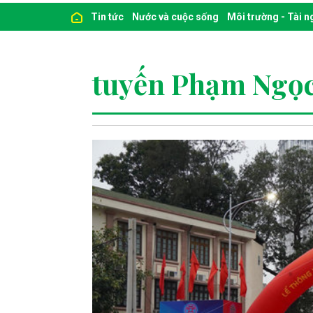
Tin tức
Nước và cuộc sống
Môi trường - Tài 
tuyến Phạm Ngọ