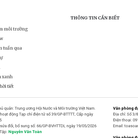
THÔNG TIN CẦN BIẾT
ểm môi trường
ow
n tuần qua
sự
m
m xanh
ời tiết
ủ quản: Trung ương Hội Nước và Môi trường Việt Nam.
Văn phòng đại
hoạt động Tạp chí điện tử số 39/GP-BTTTT; Cấp ngày
Địa chỉ: Số 3
5
Điện thoại: 0
 sửa đổi, bổ sung số: 66/GP-BVHTTDL ngày 19/05/2026
Email: toaso
 Tập:
Nguyễn Văn Toàn
Văn phòng đạ