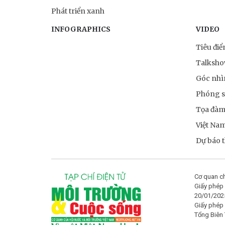
Phát triển xanh
INFOGRAPHICS
VIDEO
Tiêu đi
Talksh
Góc nhì
Phóng 
Tọa đà
Việt Na
Dự báo th
Cơ quan ch
Giấy phép 
20/01/202
Giấy phép
Tổng Biên