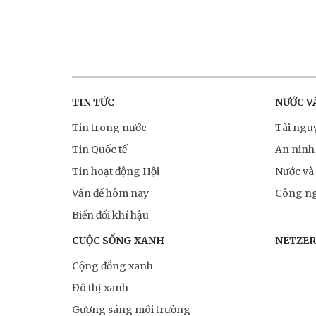
TIN TỨC
NƯỚC V
Tin trong nước
Tài ngu
Tin Quốc tế
An ninh
Tin hoạt động Hội
Nước và
Vấn đề hôm nay
Công ng
Biến đổi khí hậu
CUỘC SỐNG XANH
NETZE
Cộng đồng xanh
Đô thị xanh
Gương sáng môi trường