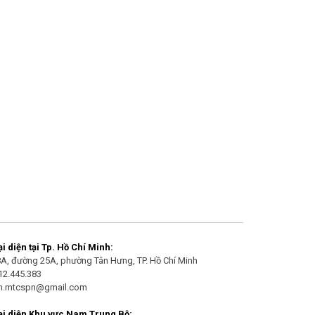
 diện tại Tp. Hồ Chí Minh:
/8A, đường 25A, phường Tân Hưng, TP. Hồ Chí Minh
912.445.383
an.mtcspn@gmail.com
i diện Khu vực Nam Trung Bộ: