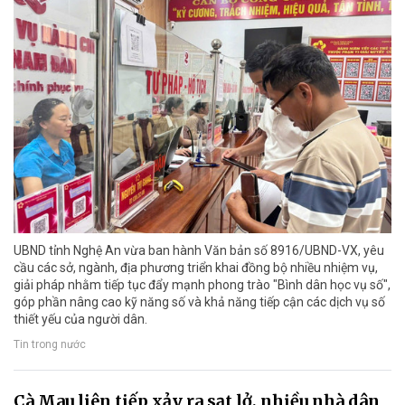
UBND tỉnh Nghệ An vừa ban hành Văn bản số 8916/UBND-VX, yêu
cầu các sở, ngành, địa phương triển khai đồng bộ nhiều nhiệm vụ,
giải pháp nhằm tiếp tục đẩy mạnh phong trào "Bình dân học vụ số",
góp phần nâng cao kỹ năng số và khả năng tiếp cận các dịch vụ số
thiết yếu của người dân.
Tin trong nước
Cà Mau liên tiếp xảy ra sạt lở, nhiều nhà dân