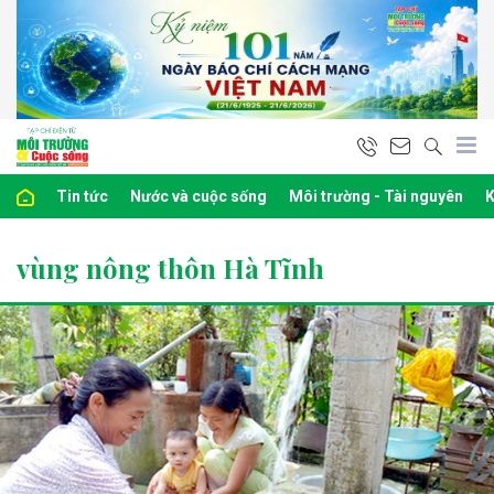
Tin tức
Nước và cuộc sống
Môi trường - Tài nguyên
K
vùng nông thôn Hà Tĩnh