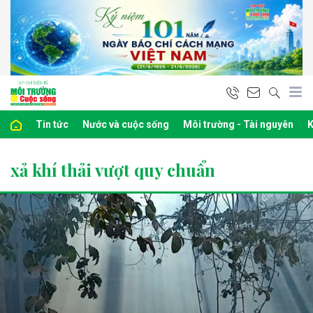
Tin tức
Nước và cuộc sống
Môi trường - Tài nguyên
K
xả khí thải vượt quy chuẩn