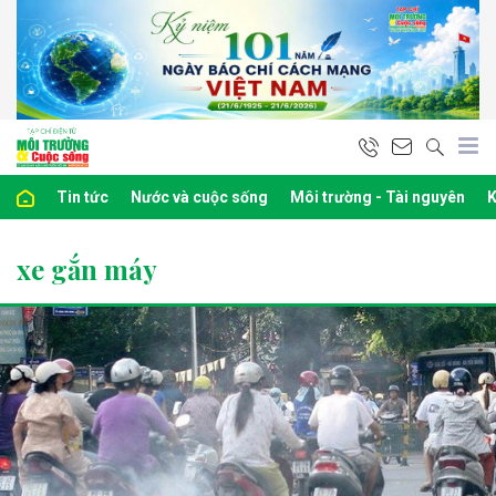
Tin tức
Nước và cuộc sống
Môi trường - Tài nguyên
K
xe gắn máy