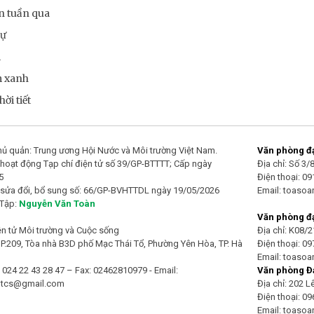
n tuần qua
sự
m
m xanh
ời tiết
ủ quản: Trung ương Hội Nước và Môi trường Việt Nam.
Văn phòng đại
hoạt động Tạp chí điện tử số 39/GP-BTTTT; Cấp ngày
Địa chỉ: Số 3
5
Điện thoại: 0
 sửa đổi, bổ sung số: 66/GP-BVHTTDL ngày 19/05/2026
Email: toaso
 Tập:
Nguyễn Văn Toàn
Văn phòng đạ
ện tử Môi trường và Cuộc sống
Địa chỉ: K08/
 P.209, Tòa nhà B3D phố Mạc Thái Tổ, Phường Yên Hòa, TP. Hà
Điện thoại: 0
Email: toaso
: 024 22 43 28 47 – Fax: 02462810979 - Email:
Văn phòng Đạ
mtcs@gmail.com
Địa chỉ: 202 
Điện thoại: 0
Email: toaso