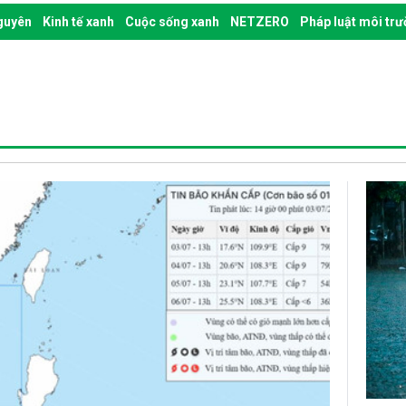
nguyên
Kinh tế xanh
Cuộc sống xanh
NETZERO
Pháp luật môi tr