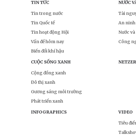
TIN TỨC
NƯỚC V
Tin trong nước
Tài ngu
Tin Quốc tế
An ninh
Tin hoạt động Hội
Nước và
Vấn đề hôm nay
Công ng
Biến đổi khí hậu
CUỘC SỐNG XANH
NETZE
Cộng đồng xanh
Đô thị xanh
Gương sáng môi trường
Phát triển xanh
INFOGRAPHICS
VIDEO
Tiêu đi
Talksh