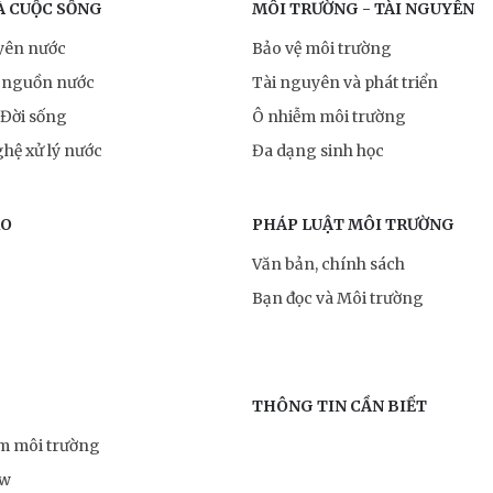
À CUỘC SỐNG
MÔI TRƯỜNG - TÀI NGUYÊN
yên nước
Bảo vệ môi trường
 nguồn nước
Tài nguyên và phát triển
 Đời sống
Ô nhiễm môi trường
hệ xử lý nước
Đa dạng sinh học
RO
PHÁP LUẬT MÔI TRƯỜNG
Văn bản, chính sách
Bạn đọc và Môi trường
THÔNG TIN CẦN BIẾT
ểm môi trường
ow