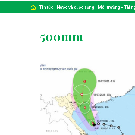
Tin tức
Nước và cuộc sống
Môi trường - Tài 
500mm