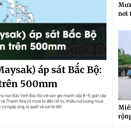
Mưa 
nơi
Maysak) áp sát Bắc Bộ:
 trên 500mm
hu vực Bắc Vịnh Bắc Bộ với sức gió mạnh cấp 8–9, giật cấp
 và Thanh Hóa có mưa to đến rất to, nhiều nơi lượng mưa
Miề
ơ ngập úng, lũ quét và sạt lở đất.
rộn