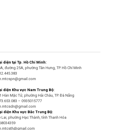
 diện tại Tp. Hồ Chí Minh:
/8A, đường 25A, phường Tân Hưng, TP. Hồ Chí Minh
912.445.383
an.mtcspn@gmail.com
i diện Khu vực Nam Trung Bộ:
21 Hàn Mặc Tử, phường Hải Châu, TP. Đà Nẵng
973.653.083 – 0935015777
an.mtcsdn@gmail.com
i diện Khu vực Bắc Trung Bộ:
Lê Lai, phường Hạc Thành, tỉnh Thanh Hóa
968034359
an.mtcsth@gmail.com