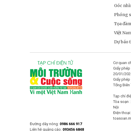
Góc nhì
Phóng 
Tọa đà
Việt Na
Dự báo th
Cơ quan ch
Giấy phép 
20/01/202
Giấy phép
Tổng Biên
Tạp chí đi
Tòa soạn :
Nội
Điện thoại
toasoan.
Đường dây nóng:
0986 666 917
Liên hệ quảng cáo:
093456 6848