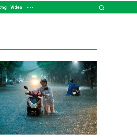
ường
Video