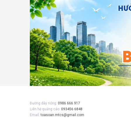
Đường dây nóng:
0986 666 917
Liên hệ quảng cáo:
093456 6848
Email:
toasoan.mtcs@gmail.com