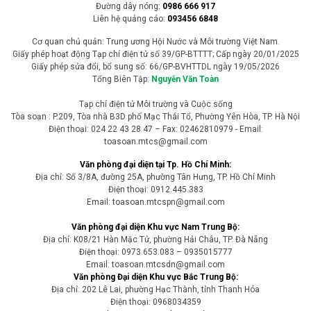
Đường dây nóng:
0986 666 917
Liên hệ quảng cáo:
093456 6848
Cơ quan chủ quản: Trung ương Hội Nước và Môi trường Việt Nam.
Giấy phép hoạt động Tạp chí điện tử số 39/GP-BTTTT; Cấp ngày 20/01/2025
Giấy phép sửa đổi, bổ sung số: 66/GP-BVHTTDL ngày 19/05/2026
Tổng Biên Tập:
Nguyễn Văn Toàn
Tạp chí điện tử Môi trường và Cuộc sống
Tòa soạn : P.209, Tòa nhà B3D phố Mạc Thái Tổ, Phường Yên Hòa, TP. Hà Nội
Điện thoại: 024 22 43 28 47 – Fax: 02462810979 - Email:
toasoan.mtcs@gmail.com
Văn phòng đại diện tại Tp. Hồ Chí Minh:
Địa chỉ: Số 3/8A, đường 25A, phường Tân Hưng, TP. Hồ Chí Minh
Điện thoại: 0912.445.383
Email: toasoan.mtcspn@gmail.com
Văn phòng đại diện Khu vực Nam Trung Bộ:
Địa chỉ: K08/21 Hàn Mặc Tử, phường Hải Châu, TP. Đà Nẵng
Điện thoại: 0973.653.083 – 0935015777
Email: toasoan.mtcsdn@gmail.com
Văn phòng Đại diện Khu vực Bắc Trung Bộ:
Địa chỉ: 202 Lê Lai, phường Hạc Thành, tỉnh Thanh Hóa
Điện thoại: 0968034359