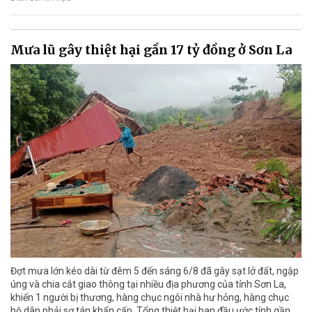
Mưa lũ gây thiệt hại gần 17 tỷ đồng ở Sơn La
Đợt mưa lớn kéo dài từ đêm 5 đến sáng 6/8 đã gây sạt lở đất, ngập
úng và chia cắt giao thông tại nhiều địa phương của tỉnh Sơn La,
khiến 1 người bị thương, hàng chục ngôi nhà hư hỏng, hàng chục
hộ dân phải sơ tán khẩn cấp. Tổng thiệt hại ban đầu ước tính gần