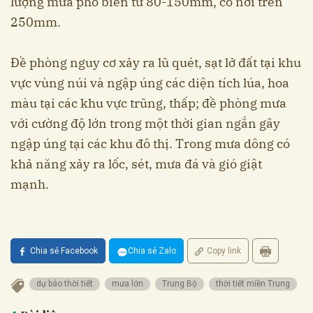
lượng mưa phổ biến từ 80-150mm, có nơi trên
250mm.
Đề phòng nguy cơ xảy ra lũ quét, sạt lở đất tại khu
vực vùng núi và ngập úng các diện tích lúa, hoa
màu tại các khu vực trũng, thấp; đề phòng mưa
với cường độ lớn trong một thời gian ngắn gây
ngập úng tại các khu đô thị. Trong mưa dông có
khả năng xảy ra lốc, sét, mưa đá và gió giật
mạnh.
Chia sẻ Facebook
Chia sẻ Zalo
Copy link
dự báo thời tiết
mưa lớn
Trung Bộ
thời tiết miền Trung