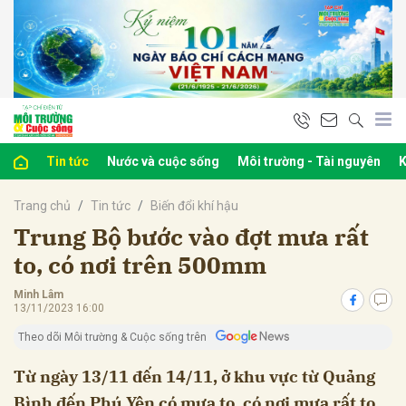
bình luận
Tin tức
Nước và cuộc sống
Môi trường - Tài nguyên
K
Trang chủ
Tin tức
Biến đổi khí hậu
Trung Bộ bước vào đợt mưa rất
to, có nơi trên 500mm
Minh Lâm
Hủy
G
13/11/2023 16:00
Theo dõi Môi trường & Cuộc sống trên
Từ ngày 13/11 đến 14/11, ở khu vực từ Quảng
Bình đến Phú Yên có mưa to, có nơi mưa rất to