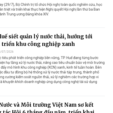
y (29/7), Bộ Chính trị tổ chức Hội nghị toàn quốc nghiên cứu, học
án triệt và triển khai thực hiện Nghị quyết Hội nghị lần thứ ba Ban
ành Trung ương Đảng khóa XIV.
Huế siết quản lý nước thải, hướng tới
 triển khu công nghiệp xanh
8/07/2026
 tiêu phát triển công nghiệp bền vững, TP. Huế đang từng bước
iện hạ tầng xử lý nước thải, nâng cao tiêu chuẩn bảo vệ môi trường
 đẩy mô hình khu công nghiệp (KCN) xanh, kinh tế tuần hoàn. Bên
ệc đầu tư đồng bộ hệ thống xử lý nước thải tập trung, thành phố
ng cường kiểm soát nguồn thải, xử lý nghiêm các trường hợp vi
à khuyến khích doanh nghiệp ứng dụng công nghệ tái sử dụng
Nước và Môi trường Việt Nam sơ kết
 tác Hội 6 tháng đầu năm, triển khai