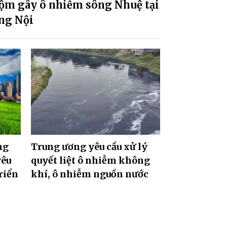
ộm gây ô nhiễm sông Nhuệ tại
ng Nội
ng
Trung ương yêu cầu xử lý
yêu
quyết liệt ô nhiễm không
riển
khí, ô nhiễm nguồn nước