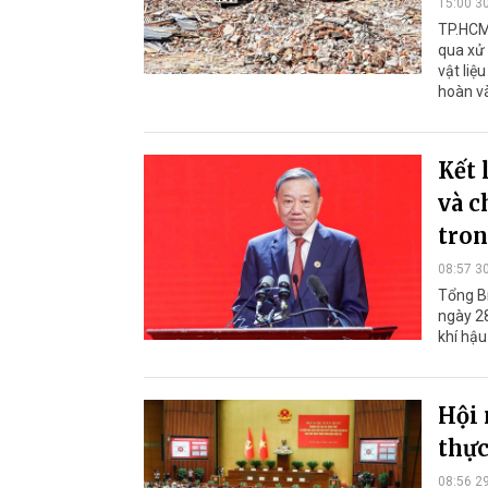
15:00 3
TP.HCM 
qua xử 
vật liệ
hoàn và
Kết 
và c
tron
08:57 3
Tổng Bí
ngày 28
khí hậu
Hội 
thực
08:56 2