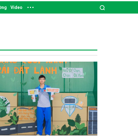
ường
Video