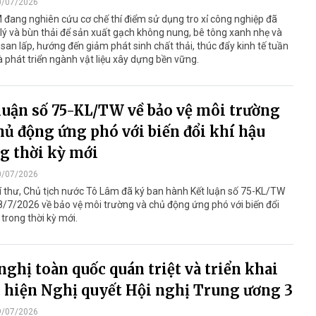
0/07/2026
đang nghiên cứu cơ chế thí điểm sử dụng tro xỉ công nghiệp đã
lý và bùn thải để sản xuất gạch không nung, bê tông xanh nhẹ và
u san lấp, hướng đến giảm phát sinh chất thải, thúc đẩy kinh tế tuần
 phát triển ngành vật liệu xây dựng bền vững.
luận số 75-KL/TW về bảo vệ môi trường
hủ động ứng phó với biến đổi khí hậu
g thời kỳ mới
0/07/2026
 thư, Chủ tịch nước Tô Lâm đã ký ban hành Kết luận số 75-KL/TW
/7/2026 về bảo vệ môi trường và chủ động ứng phó với biến đổi
 trong thời kỳ mới.
nghị toàn quốc quán triệt và triển khai
 hiện Nghị quyết Hội nghị Trung ương 3
9/07/2026