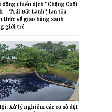
i động chiến dịch “Chặng Cuối
 – Trái Đất Lành”, lan tỏa
n thức về giao hàng xanh
g giới trẻ
ội: Xử lý nghiêm các cơ sở dệt