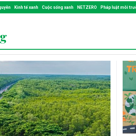
nguyên
Kinh tế xanh
Cuộc sống xanh
NETZERO
Pháp luật môi tr
ng