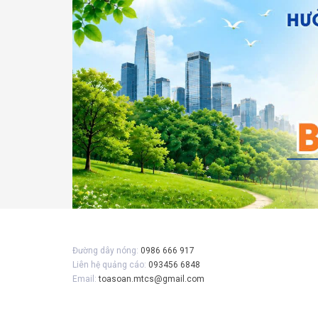
Đường dây nóng:
0986 666 917
Liên hệ quảng cáo:
093456 6848
Email:
toasoan.mtcs@gmail.com