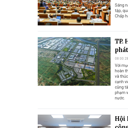
Sáng na
tập, qu
Chấp h
TP. 
phát
08:00 2
Với mục
hoàn th
và thúc
cạnh vi
cũng tă
phạm v
nước.
Hội 
công