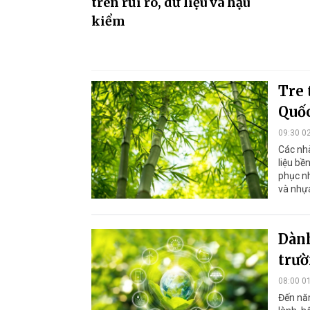
trên rủi ro, dữ liệu và hậu
kiểm
Tre 
Quốc
09:30 0
Các nh
liệu bề
phục n
và nhựa
Dành
trư
08:00 0
Đến nă