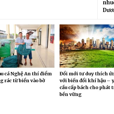
nhu
Dươ
àu cá Nghệ An thí điểm
Đổi mới tư duy thích ứ
 rác từ biển vào bờ
với biến đổi khí hậu – 
cầu cấp bách cho phát t
bền vững