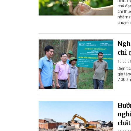
lành, h
chủ đạo
chi thư
nhằm nâ
chuyển 
Nghệ
chỉ 
15:00 3
Diện tí
gia tăn
7.000 h
Hướn
nghi
chất