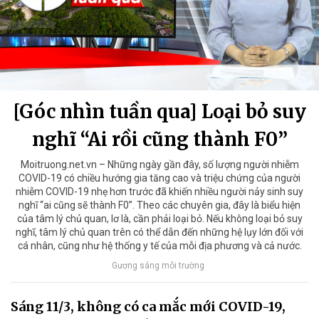
[Góc nhìn tuần qua] Loại bỏ suy
nghĩ “Ai rồi cũng thành F0”
Moitruong.net.vn – Những ngày gần đây, số lượng người nhiễm
COVID-19 có chiều hướng gia tăng cao và triệu chứng của người
nhiễm COVID-19 nhẹ hơn trước đã khiến nhiều người nảy sinh suy
nghĩ “ai cũng sẽ thành F0”. Theo các chuyên gia, đây là biểu hiện
của tâm lý chủ quan, lơ là, cần phải loại bỏ. Nếu không loại bỏ suy
nghĩ, tâm lý chủ quan trên có thể dẫn đến những hệ lụy lớn đối với
cá nhân, cũng như hệ thống y tế của mỗi địa phương và cả nước.
Gương sáng môi trường
Sáng 11/3, không có ca mắc mới COVID-19,