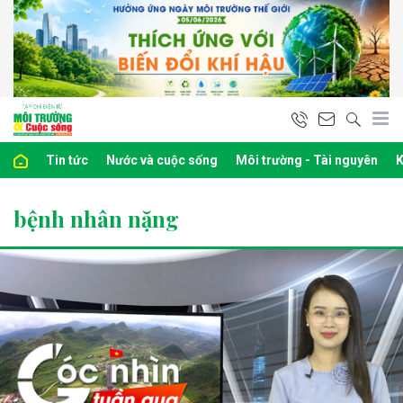
Tin tức
Nước và cuộc sống
Môi trường - Tài nguyên
K
bệnh nhân nặng